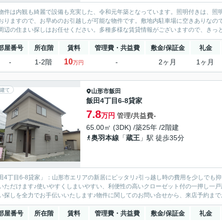
物件は内観も綺麗で設備も充実した、令和元年築となっています。照明付きは、照
おりますので、お早めのお引越しが可能な物件です。敷地内駐車場に空きありなの
周辺の住まい探しはお任せください。多種多様な賃貸情報がございますので、きっ
部屋番号
所在階
賃料
管理費・共益費
敷金/保証金
礼金
10
-
1-2階
-
2ヶ月
1ヶ月
万円
建て
山形市
飯田
飯田4丁目6-8貸家
7.8
万円
管理/共益費-
65.00㎡ (3DK) /築25年 /2階建
奥羽本線
「
蔵王
」駅 徒歩35分
田4丁目6-8貸家」：山形市エリアの新居にピッタリ♪引っ越し時の費用を少しでも
いただけます♪使いやすくしまいやすい、利便性の高いクローゼット付の一押し一戸
い探しを全力でお手伝いいたします♪物件に関してのお問い合せから、来店予約までお気軽
部屋番号
所在階
賃料
管理費・共益費
敷金/保証金
礼金