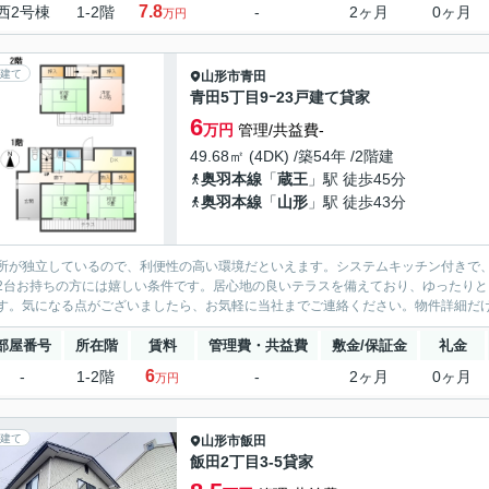
7.8
西2号棟
1-2階
-
2ヶ月
0ヶ月
万円
建て
山形市
青田
青田5丁目9ｰ23戸建て貸家
6
万円
管理/共益費-
49.68㎡ (4DK) /築54年 /2階建
奥羽本線
「
蔵王
」駅 徒歩45分
奥羽本線
「
山形
」駅 徒歩43分
所が独立しているので、利便性の高い環境だといえます。システムキッチン付きで
2台お持ちの方には嬉しい条件です。居心地の良いテラスを備えており、ゆったり
す。気になる点がございましたら、お気軽に当社までご連絡ください。物件詳細だけで
部屋番号
所在階
賃料
管理費・共益費
敷金/保証金
礼金
6
-
1-2階
-
2ヶ月
0ヶ月
万円
建て
山形市
飯田
飯田2丁目3‐5貸家