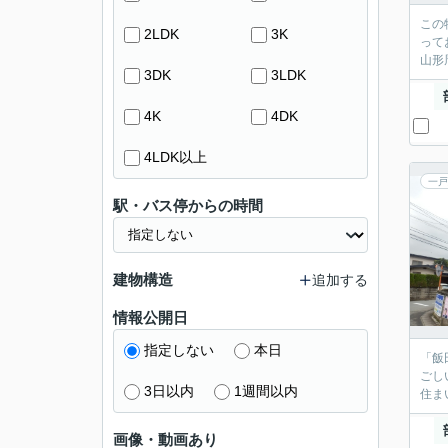
この
2LDK
3K
って
山形
3DK
3LDK
4K
4DK
4LDK以上
一戸
駅・バス停からの時間
建物構造
追加する
情報公開日
指定しない
本日
「飯
ごし
3日以内
1週間以内
住ま
画像・動画あり