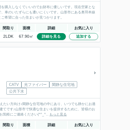
明を購入しなくていいのでお財布に優しいです。現在空家とな
で、車のいたずらにも遭いにくいです。山形市にある奥羽本線
とご希望に合った住まいが見つかります。
間取り
面積
詳細
お気に入り
2LDK
67.90㎡
詳細を見る
追加する
CATV
光ファイバー
閑静な住宅地
公共下水
抑えたい方向け♪閑静な住宅地の中にあり、いつでも静かにお過
建てです♪山形市で快適な住まいを提供するために、皆様のお
にご連絡ください(*^_^...
もっと見る
間取り
面積
詳細
お気に入り