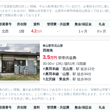
5丁目貸家北西の詳しい情報。今なら駐車場が空いているので、お車好きの方に適し
れさせてくれるのが、閑静な住宅地です。山形市や奥羽本線北山形近くで住まい探
建て情報を取り扱っております。
部屋番号
所在階
賃料
管理費・共益費
敷金/保証金
礼金
4.2
北西
1階
-
1ヶ月
0ヶ月
万円
建て
山形市
北山形
西南角
3.5
万円
管理/共益費-
30.00㎡ (2K) /築51年 /1階建
奥羽本線
「
北山形
」駅 徒歩12分
奥羽本線
「
山形
」駅 徒歩34分
左沢線
「
東金井
」駅 徒歩36分
角の詳しい情報。趣のある和室でゆとりある日々をおくりませんか。当物件は空家
てしまうかもしれません。ここに暮らしていると自然と笑顔が増えまます。エイブ
サポートする住まい探しをお手伝いします。
部屋番号
所在階
賃料
管理費・共益費
敷金/保証金
礼金