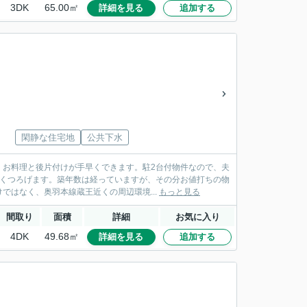
3DK
65.00㎡
詳細を見る
追加する
閑静な住宅地
公共下水
、お料理と後片付けが手早くできます。駐2台付物件なので、夫
とくつろげます。築年数は経っていますが、その分お値打ちの物
はなく、奥羽本線蔵王近くの周辺環境...
もっと見る
間取り
面積
詳細
お気に入り
4DK
49.68㎡
詳細を見る
追加する