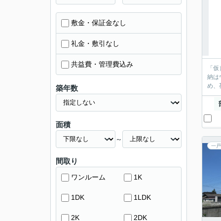
敷金・保証金なし
礼金・敷引なし
共益費・管理費込み
「仮
納は
め、
築年数
面積
～
一戸
間取り
ワンルーム
1K
1DK
1LDK
2K
2DK