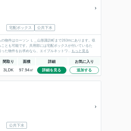
宅配ボックス
公共下水
の物件はローソン Ｌ＿山形諏訪町まで263mにあります。収
ることも可能です。共用部には宅配ボックスが付いているた
った物件をお求めなら、エイブルネットワ...
もっと見る
間取り
面積
詳細
お気に入り
3LDK
97.94㎡
詳細を見る
追加する
公共下水