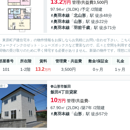
13.2
万円
管理/共益費3,500円
97.94㎡ (3LDK) /予定 /2階建
奥羽本線
「
北山形
」駅 徒歩48分
奥羽本線
「
山形
」駅 徒歩22分
奥羽本線
「
羽前千歳
」駅 徒歩71分
）東原町戸建住宅Ｂ」の物件情報をお探しならお気軽にお問い合わせ下さい。こちら
ウォークインクロゼット・シューズボックスなど豊富なので、広々と空間を利用す
荷物の受け取りのために早く帰宅する必要がありません。新築の物件です。理想に沿
部屋番号
所在階
賃料
管理費・共益費
敷金/保証金
礼金
13.2
101
1-2階
3,500円
0ヶ月
1ヶ月
万円
建て
山形市
飯田
飯田4丁目貸家
10
万円
管理/共益費-
67.90㎡ (2LDK) /築7年 /2階建
奥羽本線
「
山形
」駅 徒歩57分