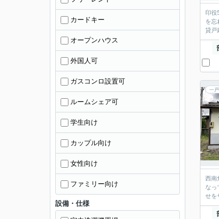
印役
カードキー
を忘
貸戸
オープンハウス
外国人可
ガスコンロ設置可
一戸
ルームシェア可
学生向け
カップル向け
女性向け
西南
ファミリー向け
なっ
せを
設備・仕様