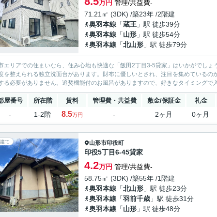
8.5
万円
管理/共益費-
71.21㎡ (3DK) /築23年 /2階建
奥羽本線
「
蔵王
」駅 徒歩39分
奥羽本線
「
山形
」駅 徒歩54分
奥羽本線
「
北山形
」駅 徒歩79分
市エリアでの住まいなら、住み心地も快適な「飯田2丁目3‐5貸家」はいかがでし
度を整えられる独立洗面台があります。財布に優しいとされ、注目を集めているの
する必要がありません。追焚機能付のお風呂がありますので、好きなタイミングで入り
部屋番号
所在階
賃料
管理費・共益費
敷金/保証金
礼金
8.5
-
1-2階
-
2ヶ月
0ヶ月
万円
建て
山形市
印役町
印役5丁目6-45貸家
4.2
万円
管理/共益費-
58.75㎡ (3DK) /築55年 /1階建
奥羽本線
「
北山形
」駅 徒歩23分
奥羽本線
「
羽前千歳
」駅 徒歩31分
奥羽本線
「
山形
」駅 徒歩48分