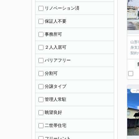
リノベーション済
保証人不要
事務所可
山形
２人入居可
身支
契約
バリアフリー
分割可
分譲タイプ
一戸
管理人常駐
眺望良好
二世帯住宅
フリーレント