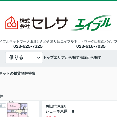
イブルネットワーク山形ときめき通り店
エイブルネットワーク山形西バイパ
023-625-7325
023-616-7035
借りる
トップ
エリアから探す
沿線から探す
ネットの賃貸物件特集
件
建て
山形市
東原町
シェーネ東原 Ⅱ