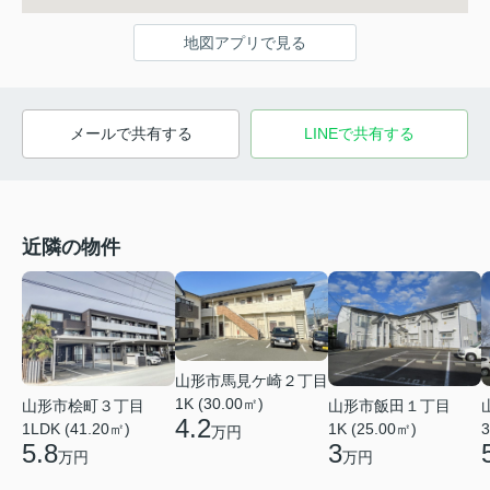
地図アプリで見る
メールで共有する
LINEで共有する
近隣の物件
山形市馬見ケ崎２丁目
1K (30.00㎡)
山形市桧町３丁目
山形市飯田１丁目
4.2
1LDK (41.20㎡)
1K (25.00㎡)
3
万円
5.8
3
万円
万円