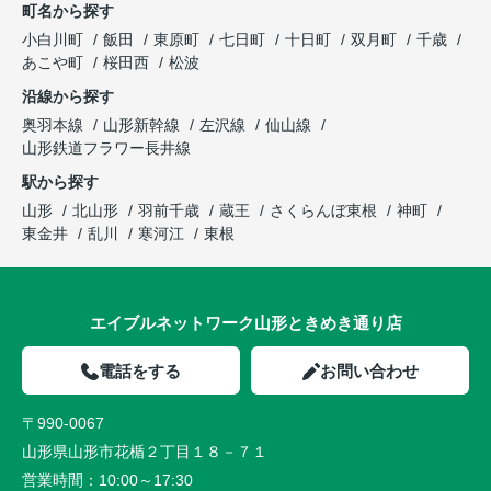
町名から探す
小白川町
飯田
東原町
七日町
十日町
双月町
千歳
あこや町
桜田西
松波
沿線から探す
奥羽本線
山形新幹線
左沢線
仙山線
山形鉄道フラワー長井線
駅から探す
山形
北山形
羽前千歳
蔵王
さくらんぼ東根
神町
東金井
乱川
寒河江
東根
エイブルネットワーク山形ときめき通り店
電話をする
お問い合わせ
〒990-0067
山形県山形市花楯２丁目１８－７１
営業時間：
10:00～17:30