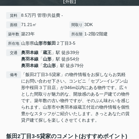
【外観】
8.5万円 管理/共益費 -
賃料
71.21㎡
3DK
面積
間取り
築23年
1-2階/2階建
築年数
所在階
山形県
山形市
飯田
２丁目3‐5
所在地
奥羽本線
「
蔵王
」駅 徒歩39分
交通
奥羽本線
「
山形
」駅 徒歩54分
奥羽本線
「
北山形
」駅 徒歩79分
「飯田2丁目3‐5貸家」の物件情報をお探しならお気軽
備考
にお問い合わせ下さい。コンビニ「セブン−イレブン山
形中桜田３丁目店」が346m以内にある物件です。広々
とした間取りが魅力的な、開放感のある一戸建ての物件
です。築年数の古い物件ですが、そのぶん味わいを感じ
られます。山形市や奥羽本線蔵王付近の物件情報を個性
豊かなスタッフがご紹介いたします。きっとあなたの賃
貸戸建て探しを楽しくさせてくれます。
飯田2丁目3‐5貸家のコメント(おすすめポイント)