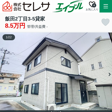
0
お気に入り
飯田2丁目3‐5貸家
8.5万円
管理/共益費 -
1
/
22