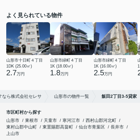
よく見られている物件
山形市十日町４丁目
山形市緑町４丁目
山形市緑町４丁目
1DK (25.00㎡)
1K (18.00㎡)
1K (16.00㎡)
1
2.7
1.8
2.5
万円
万円
万円
すなら株式会社セレサ
山形市の物件一覧
飯田2丁目3‐5貸家
市区町村から探す
山形市
東根市
天童市
寒河江市
西村山郡河北町
東村山郡中山町
東置賜郡高畠町
仙台市青葉区
長井市
上山市