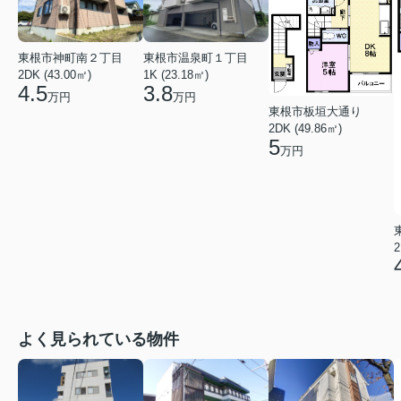
東根市温泉町１丁目
東根市神町南２丁目
1K (23.18㎡)
2DK (43.00㎡)
3.8
4.5
万円
万円
東根市板垣大通り
2DK (49.86㎡)
5
万円
2
よく見られている物件