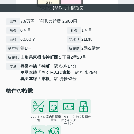
【間取り】間取図
7.5万円 管理/共益費 2,900円
賃料
0ヶ月
1ヶ月
敷金
礼金
63.03㎡
2LDK
面積
間取り
築1年
2階/2階建
築年数
所在階
山形県
東根市
神町西
１丁目2番20号
所在地
奥羽本線
「
神町
」駅 徒歩17分
交通
奥羽本線
「
さくらんぼ東根
」駅 徒歩25分
奥羽本線
「
東根
」駅 徒歩53分
物件の特徴
バストイレ
室内洗濯機
TVモニタ
独立洗面台
別
置場
付きインタ
ーホン