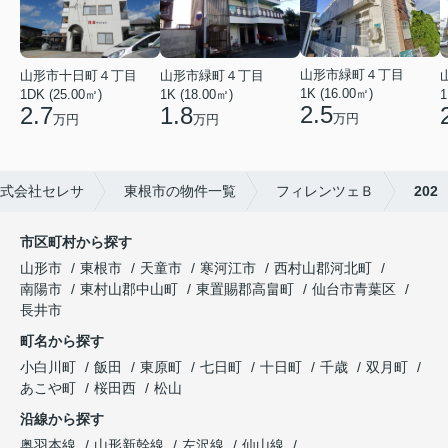
山形市緑町４丁目
山形市十日町４丁目
山形市緑町４丁目
1K (16.00㎡)
1DK (25.00㎡)
1K (18.00㎡)
1
2.5
2.7
1.8
万円
万円
万円
式会社セレサ
東根市の物件一覧
フィレンツェＢ
202
市区町村から探す
山形市
東根市
天童市
寒河江市
西村山郡河北町
南陽市
東村山郡中山町
東置賜郡高畠町
仙台市青葉区
長井市
町名から探す
小白川町
飯田
東原町
七日町
十日町
千歳
双月町
あこや町
桜田西
松山
沿線から探す
奥羽本線
山形新幹線
左沢線
仙山線