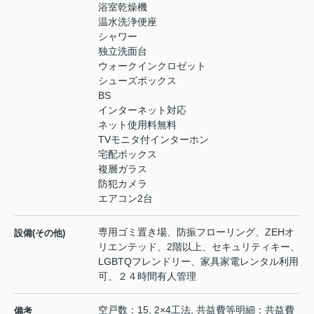
浴室乾燥機
温水洗浄便座
シャワー
独立洗面台
ウォークインクロゼット
シューズボックス
BS
インターネット対応
ネット使用料無料
TVモニタ付インターホン
宅配ボックス
複層ガラス
防犯カメラ
エアコン2台
専用ゴミ置き場、防振フローリング、ZEHオ
設備(その他)
リエンテッド、2階以上、セキュリティキー、
LGBTQフレンドリー、家具家電レンタル利用
可、２４時間有人管理
空戸数：15, 2×4工法, 共益費等明細：共益費
備考