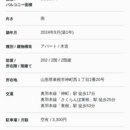
バルコニー面積
南
向き
2024年9月(築1年)
築年月
アパート / 木造
種別 / 建物構造
202 / 2階 / 2階建
部屋 /
所在階 / 階建て
山形県
東根市
神町西
１丁目2番20号
所在地
奥羽本線
「
神町
」駅 徒歩17分
交通
奥羽本線
「
さくらんぼ東根
」駅 徒歩25分
奥羽本線
「
東根
」駅 徒歩53分
空有 / 3,300円
駐車場 / 月額