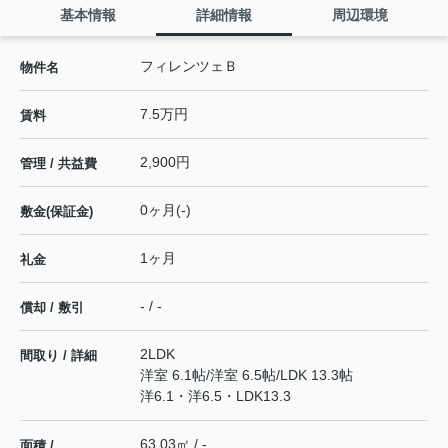
基本情報
詳細情報
周辺環境
フィレンツェＢ
物件名
7.5万円
賃料
2,900円
管理 / 共益費
0ヶ月(-)
敷金(保証金)
1ヶ月
礼金
- / -
償却 / 敷引
2LDK
間取り / 詳細
洋室 6.1帖
/
洋室 6.5帖
/
LDK 13.3帖
洋6.1・洋6.5・LDK13.3
63.03㎡ / -
面積 /