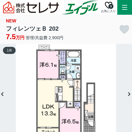
0
お気に入り
NEW
フィレンツェＢ 202
7.5
万円
管理/共益費 2,900円
1
/
8