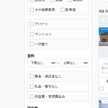
その他事業用
駐車場
4
6
棟
アパ
アパート
マンション
一戸建て
賃料
～
こだ
重宝
イン
敷金・保証金なし
礼金・敷引なし
共益費・管理費込み
アパ