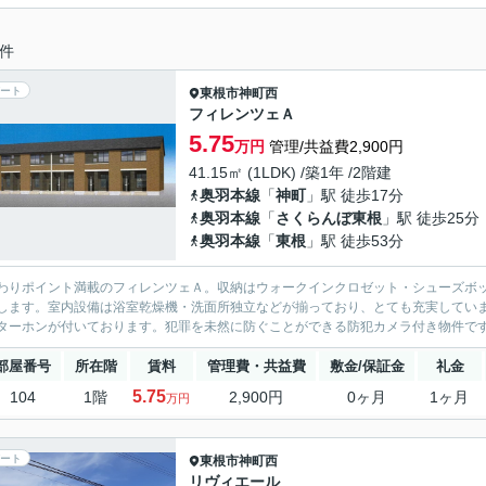
件
ート
東根市
神町西
フィレンツェＡ
5.75
万円
管理/共益費2,900円
41.15㎡ (1LDK) /築1年 /2階建
奥羽本線
「
神町
」駅 徒歩17分
奥羽本線
「
さくらんぼ東根
」駅 徒歩25分
奥羽本線
「
東根
」駅 徒歩53分
わりポイント満載のフィレンツェＡ。収納はウォークインクロゼット・シューズボ
します。室内設備は浴室乾燥機・洗面所独立などが揃っており、とても充実していま
ターホンが付いております。犯罪を未然に防ぐことができる防犯カメラ付き物件です
部屋番号
所在階
賃料
管理費・共益費
敷金/保証金
礼金
5.75
104
1階
2,900円
0ヶ月
1ヶ月
万円
ート
東根市
神町西
リヴィエール