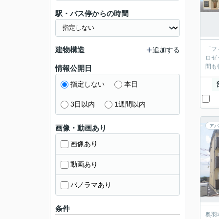
駅・バス停からの時間
建物構造
「フ
追加する
ロゼ
間も
情報公開日
指定しない
本日
3日以内
1週間以内
アパ
画像・動画あり
画像あり
動画あり
パノラマあり
条件
奥羽