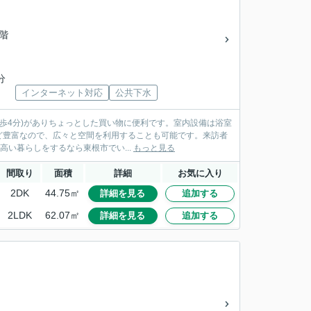
2階
分
インターネット対応
公共下水
歩4分)がありちょっとした買い物に便利です。室内設備は浴室
ど豊富なので、広々と空間を利用することも可能です。来訪者
高い暮らしをするなら東根市でい...
もっと見る
間取り
面積
詳細
お気に入り
2DK
44.75㎡
詳細を見る
追加する
2LDK
62.07㎡
詳細を見る
追加する