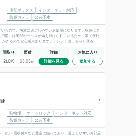
宅配ボックス
インターネット対応
防犯カメラ
公共下水
ているので、快適に過ごしやすいお部屋になります。収納はク
共用部には宅配ボックスが備え付けられているため、家で何時
がきるので安心感があります。アンテナ設...
もっと見る
間取り
面積
詳細
お気に入り
2LDK
63.03㎡
詳細を見る
追加する
階建
駐輪場
オートロック
インターネット対応
防犯カメラ
公共下水
・BS・照明付きなど豊富に揃っており、過ごしやすいお部屋