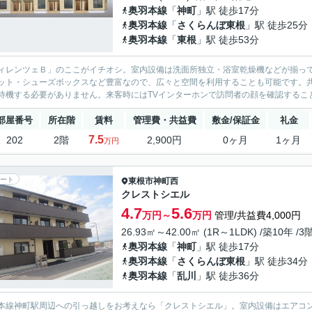
奥羽本線
「
神町
」駅 徒歩17分
奥羽本線
「
さくらんぼ東根
」駅 徒歩25分
奥羽本線
「
東根
」駅 徒歩53分
ィレンツェＢ」のここがイチオシ。室内設備は洗面所独立・浴室乾燥機などが揃っ
ット・シューズボックスなど豊富なので、広々と空間を利用することも可能です。
待機する必要がありません。来客時にはTVインターホンで訪問者の顔を確認すること
部屋番号
所在階
賃料
管理費・共益費
敷金/保証金
礼金
7.5
202
2階
2,900円
0ヶ月
1ヶ月
万円
ート
東根市
神町西
クレストシエル
4.7
5.6
万円～
万円
管理/共益費4,000円
26.93㎡～42.00㎡ (1R～1LDK) /築10年 /3
奥羽本線
「
神町
」駅 徒歩17分
奥羽本線
「
さくらんぼ東根
」駅 徒歩34分
奥羽本線
「
乱川
」駅 徒歩36分
本線神町駅周辺への引っ越しをお考えなら「クレストシエル」。室内設備はエアコン