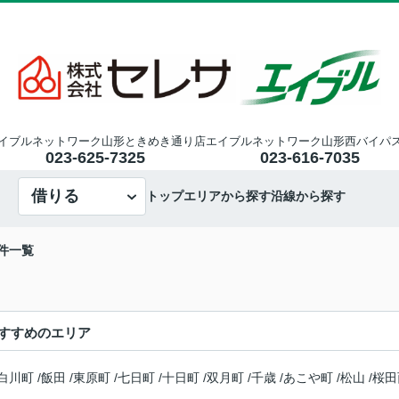
イブルネットワーク山形ときめき通り店
エイブルネットワーク山形西バイパ
023-625-7325
023-616-7035
借りる
トップ
エリアから探す
沿線から探す
件一覧
すすめのエリア
白川町
/
飯田
/
東原町
/
七日町
/
十日町
/
双月町
/
千歳
/
あこや町
/
松山
/
桜田