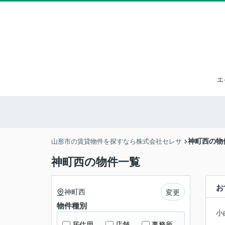
エ
神町西の物
山形市の賃貸物件を探すなら株式会社セレサ
神町西の物件一覧
お
神町西
変更
物件種別
小
居住用
店舗
事務所