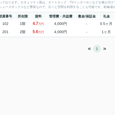
っております。セキュリティ面は、オートロック・TVインターホンなどを備え付け
シューズボックスなど豊富なので、広々と空間を利用することも可能です。駐輪場が併
部屋番号
所在階
賃料
管理費・共益費
敷金/保証金
礼金
4.7
102
1階
4,000円
-
0.5ヶ月
万円
5.6
201
2階
4,000円
-
1ヶ月
万円
1