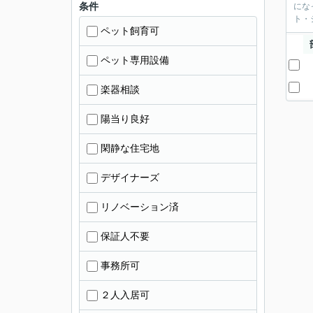
条件
にな
ト・
ペット飼育可
ペット専用設備
楽器相談
陽当り良好
閑静な住宅地
デザイナーズ
リノベーション済
保証人不要
事務所可
２人入居可