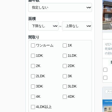
築年数
面積
～
間取り
ぜひ
ワンルーム
1K
乾燥
の顔
1DK
1LDK
2K
2DK
2LDK
3K
3DK
3LDK
アパ
4K
4DK
4LDK以上