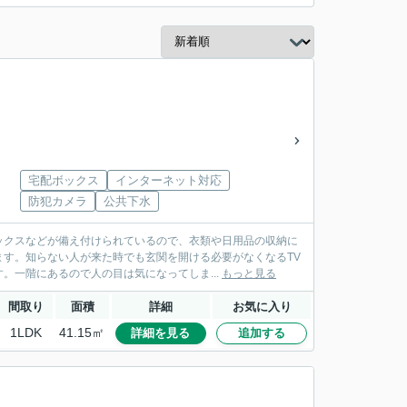
宅配ボックス
インターネット対応
防犯カメラ
公共下水
ックスなどが備え付けられているので、衣類や日用品の収納に
す。知らない人が来た時でも玄関を開ける必要がなくなるTV
。一階にあるので人の目は気になってしま...
もっと見る
間取り
面積
詳細
お気に入り
1LDK
41.15㎡
詳細を見る
追加する