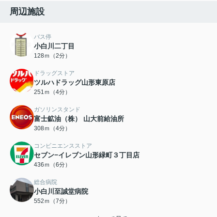
周辺施設
バス停
小白川二丁目
128ｍ（2分）
ドラッグストア
ツルハドラッグ山形東原店
251ｍ（4分）
ガソリンスタンド
富士鉱油（株） 山大前給油所
308ｍ（4分）
コンビニエンスストア
セブン−イレブン山形緑町３丁目店
436ｍ（6分）
総合病院
小白川至誠堂病院
552ｍ（7分）