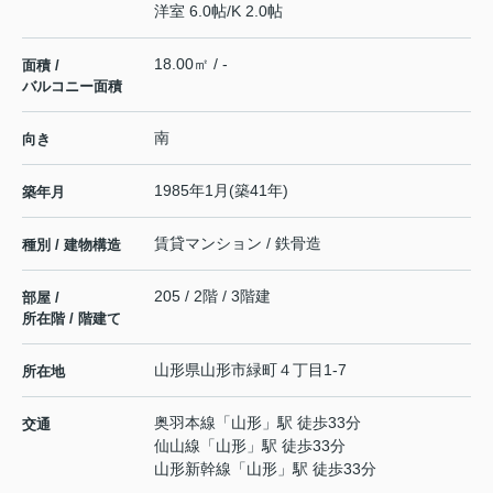
洋室 6.0帖
/
K 2.0帖
18.00㎡ / -
面積 /
バルコニー面積
南
向き
1985年1月(築41年)
築年月
賃貸マンション / 鉄骨造
種別 / 建物構造
205 / 2階 / 3階建
部屋 /
所在階 / 階建て
山形県
山形市
緑町
４丁目1-7
所在地
奥羽本線
「
山形
」駅 徒歩33分
交通
仙山線
「
山形
」駅 徒歩33分
山形新幹線
「
山形
」駅 徒歩33分