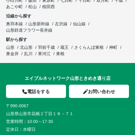
小白川町
飯田
東原町
七日町
十日町
双月町
千歳
あこや町
松山
桜田西
沿線から探す
奥羽本線
山形新幹線
左沢線
仙山線
山形鉄道フラワー長井線
駅から探す
山形
北山形
羽前千歳
蔵王
さくらんぼ東根
神町
東金井
乱川
寒河江
東根
エイブルネットワーク山形ときめき通り店
電話をする
お問い合わせ
〒990-0067
山形県山形市花楯２丁目１８－７１
営業時間：
10:00～17:30
定休日：
水曜日