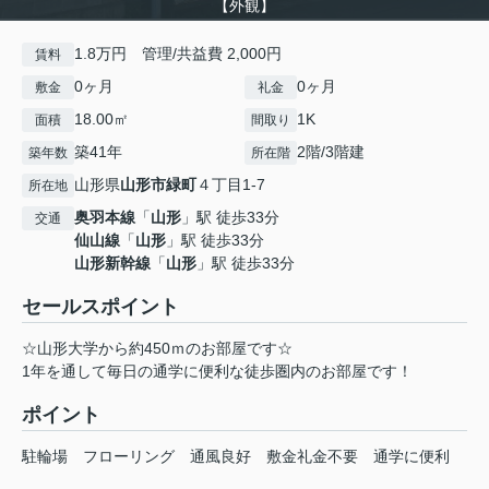
【外観】
1.8万円 管理/共益費 2,000円
賃料
0ヶ月
0ヶ月
敷金
礼金
18.00㎡
1K
面積
間取り
築41年
2階/3階建
築年数
所在階
山形県
山形市
緑町
４丁目1-7
所在地
奥羽本線
「
山形
」駅 徒歩33分
交通
仙山線
「
山形
」駅 徒歩33分
山形新幹線
「
山形
」駅 徒歩33分
セールスポイント
☆山形大学から約450ｍのお部屋です☆
1年を通して毎日の通学に便利な徒歩圏内のお部屋です！
ポイント
駐輪場
フローリング
通風良好
敷金礼金不要
通学に便利