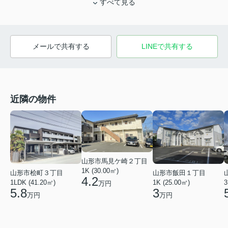
すべて見る
メールで共有する
LINEで共有する
近隣の物件
山形市馬見ケ崎２丁目
1K (30.00㎡)
山形市桧町３丁目
山形市飯田１丁目
4.2
1LDK (41.20㎡)
1K (25.00㎡)
3
万円
5.8
3
万円
万円