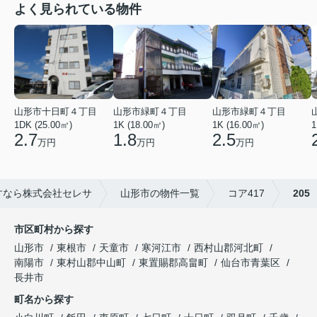
よく見られている物件
山形市緑町４丁目
山形市十日町４丁目
山形市緑町４丁目
1K (16.00㎡)
1DK (25.00㎡)
1K (18.00㎡)
1
2.5
2.7
1.8
万円
万円
万円
すなら株式会社セレサ
山形市の物件一覧
コア417
205
市区町村から探す
山形市
東根市
天童市
寒河江市
西村山郡河北町
南陽市
東村山郡中山町
東置賜郡高畠町
仙台市青葉区
長井市
町名から探す