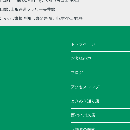
十日町
千歳
双月町
あこや町
桜田西
松山
仙山線
山形鉄道フラワー長井線
くらんぼ東根
神町
東金井
乱川
寒河江
東根
トップページ
お客様の声
ブログ
アクセスマップ
ときめき通り店
西バイパス店
お部屋の解約