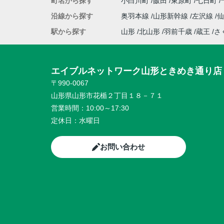
町名から探す
小白川町
飯田
東原町
七日町
沿線から探す
奥羽本線
山形新幹線
左沢線
駅から探す
山形
北山形
羽前千歳
蔵王
さ
エイブルネットワーク山形ときめき通り店
〒990-0067
山形県山形市花楯２丁目１８－７１
営業時間：
10:00～17:30
定休日：
水曜日
お問い合わせ