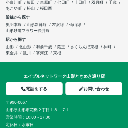
小白川町
飯田
東原町
七日町
十日町
双月町
千歳
あこや町
松山
桜田西
沿線から探す
奥羽本線
山形新幹線
左沢線
仙山線
山形鉄道フラワー長井線
駅から探す
山形
北山形
羽前千歳
蔵王
さくらんぼ東根
神町
東金井
乱川
寒河江
東根
エイブルネットワーク山形ときめき通り店
電話をする
お問い合わせ
〒990-0067
山形県山形市花楯２丁目１８－７１
営業時間：
10:00～17:30
定休日：
水曜日