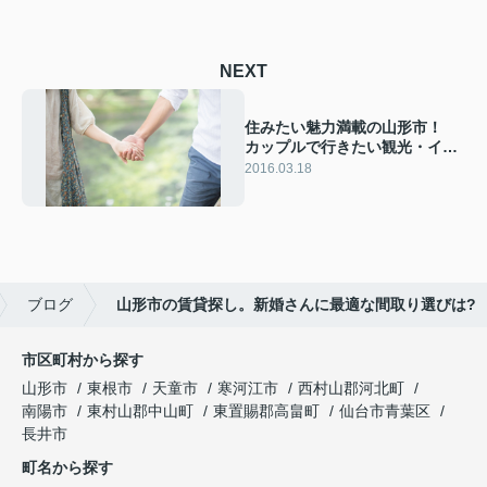
NEXT
住みたい魅力満載の山形市！
カップルで行きたい観光・イベ
ントをご紹介
2016.03.18
ブログ
山形市の賃貸探し。新婚さんに最適な間取り選びは?
市区町村から探す
山形市
東根市
天童市
寒河江市
西村山郡河北町
南陽市
東村山郡中山町
東置賜郡高畠町
仙台市青葉区
長井市
町名から探す