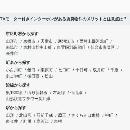
TVモニター付きインターホンがある賃貸物件のメリットと注意点は？
市区町村から探す
山形市
東根市
天童市
寒河江市
西村山郡河北町
南陽市
東村山郡中山町
東置賜郡高畠町
仙台市青葉区
長井市
町名から探す
小白川町
飯田
東原町
七日町
十日町
双月町
千歳
あこや町
桜田西
松山
沿線から探す
奥羽本線
山形新幹線
左沢線
仙山線
山形鉄道フラワー長井線
駅から探す
山形
北山形
羽前千歳
蔵王
さくらんぼ東根
神町
東金井
乱川
寒河江
東根