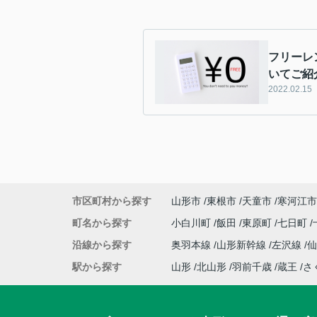
フリーレ
いてご紹
2022.02.15
市区町村から探す
山形市
東根市
天童市
寒河江市
町名から探す
小白川町
飯田
東原町
七日町
沿線から探す
奥羽本線
山形新幹線
左沢線
駅から探す
山形
北山形
羽前千歳
蔵王
さ