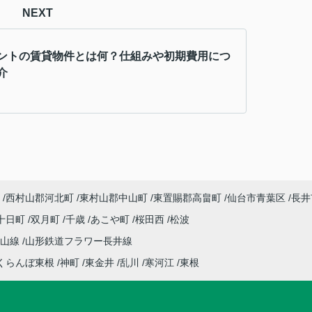
NEXT
ントの賃貸物件とは何？仕組みや初期費用につ
介
西村山郡河北町
東村山郡中山町
東置賜郡高畠町
仙台市青葉区
長井
十日町
双月町
千歳
あこや町
桜田西
松波
仙山線
山形鉄道フラワー長井線
くらんぼ東根
神町
東金井
乱川
寒河江
東根