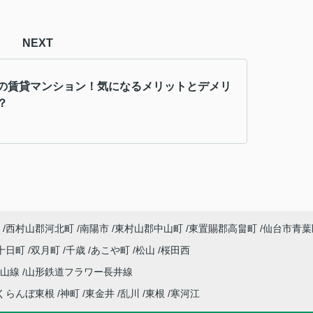
NEXT
の賃貸マンション！気になるメリットとデメリ
？
西村山郡河北町
南陽市
東村山郡中山町
東置賜郡高畠町
仙台市青葉
十日町
双月町
千歳
あこや町
松山
桜田西
仙山線
山形鉄道フラワー長井線
くらんぼ東根
神町
東金井
乱川
東根
寒河江