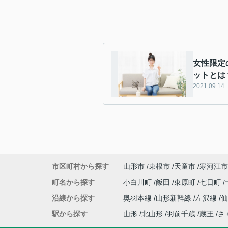
女性限定
ットとは
2021.09.14
市区町村から探す
山形市
東根市
天童市
寒河江市
町名から探す
小白川町
飯田
東原町
七日町
沿線から探す
奥羽本線
山形新幹線
左沢線
駅から探す
山形
北山形
羽前千歳
蔵王
さ