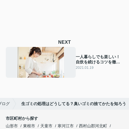
NEXT
一人暮らしでも楽しい！
自炊を続けるコツを徹底
的にマスターしよう
2021.01.19
ブログ
生ゴミの処理はどうしてる？臭いゴミの捨てかたを知ろう
市区町村から探す
山形市
東根市
天童市
寒河江市
西村山郡河北町