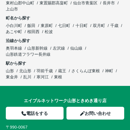
東村山郡中山町
東置賜郡高畠町
仙台市青葉区
長井市
上山市
町名から探す
小白川町
飯田
東原町
七日町
十日町
双月町
千歳
あこや町
桜田西
松波
沿線から探す
奥羽本線
山形新幹線
左沢線
仙山線
山形鉄道フラワー長井線
駅から探す
山形
北山形
羽前千歳
蔵王
さくらんぼ東根
神町
東金井
乱川
寒河江
東根
エイブルネットワーク山形ときめき通り店
電話をする
お問い合わせ
〒990-0067