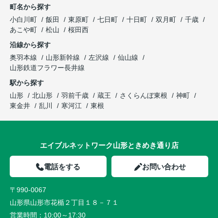
町名から探す
小白川町
飯田
東原町
七日町
十日町
双月町
千歳
あこや町
松山
桜田西
沿線から探す
奥羽本線
山形新幹線
左沢線
仙山線
山形鉄道フラワー長井線
駅から探す
山形
北山形
羽前千歳
蔵王
さくらんぼ東根
神町
東金井
乱川
寒河江
東根
エイブルネットワーク山形ときめき通り店
電話をする
お問い合わせ
〒990-0067
山形県山形市花楯２丁目１８－７１
営業時間：
10:00～17:30