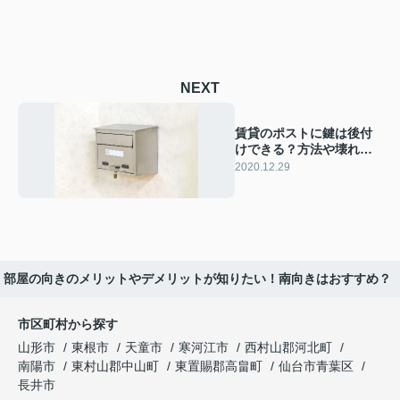
NEXT
賃貸のポストに鍵は後付
けできる？方法や壊れた
場合の対処法を解説
2020.12.29
部屋の向きのメリットやデメリットが知りたい！南向きはおすすめ？
市区町村から探す
山形市
東根市
天童市
寒河江市
西村山郡河北町
南陽市
東村山郡中山町
東置賜郡高畠町
仙台市青葉区
長井市