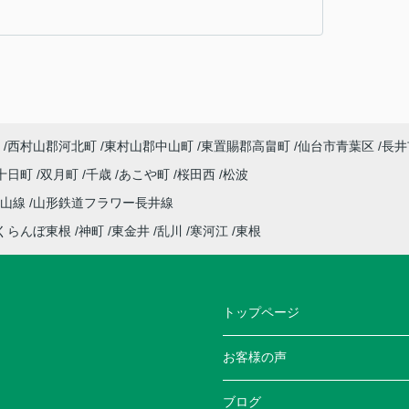
西村山郡河北町
東村山郡中山町
東置賜郡高畠町
仙台市青葉区
長井
十日町
双月町
千歳
あこや町
桜田西
松波
仙山線
山形鉄道フラワー長井線
くらんぼ東根
神町
東金井
乱川
寒河江
東根
トップページ
お客様の声
ブログ