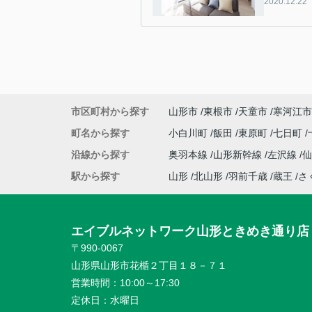
2020.12.22
市区町村から探す
山形市
東根市
天童市
寒河江市
町名から探す
小白川町
飯田
東原町
七日町
沿線から探す
奥羽本線
山形新幹線
左沢線
駅から探す
山形
北山形
羽前千歳
蔵王
さ
エイブルネットワーク山形ときめき通り店
〒990-0067
山形県山形市花楯２丁目１８－７１
営業時間：
10:00～17:30
定休日：
水曜日