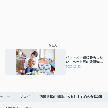
NEXT
ペットと一緒に暮らした
い！ペット可の賃貸物件
の探し方とは
2020.12.22
セレサ
ブログ
西米沢駅の周辺にあるおすすめの食堂2選！