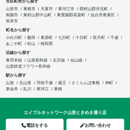
市区町村から探す
山形市
東根市
天童市
寒河江市
西村山郡河北町
南陽市
東村山郡中山町
東置賜郡高畠町
仙台市青葉区
長井市
町名から探す
小白川町
飯田
東原町
七日町
十日町
双月町
千歳
あこや町
松山
桜田西
沿線から探す
奥羽本線
山形新幹線
左沢線
仙山線
山形鉄道フラワー長井線
駅から探す
山形
北山形
羽前千歳
蔵王
さくらんぼ東根
神町
東金井
乱川
寒河江
東根
エイブルネットワーク山形ときめき通り店
電話をする
お問い合わせ