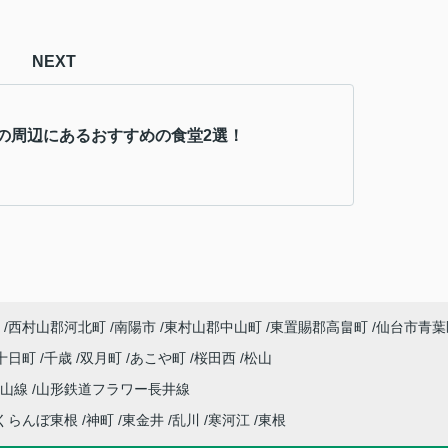
NEXT
の周辺にあるおすすめの食堂2選！
西村山郡河北町
南陽市
東村山郡中山町
東置賜郡高畠町
仙台市青葉
十日町
千歳
双月町
あこや町
桜田西
松山
仙山線
山形鉄道フラワー長井線
くらんぼ東根
神町
東金井
乱川
寒河江
東根