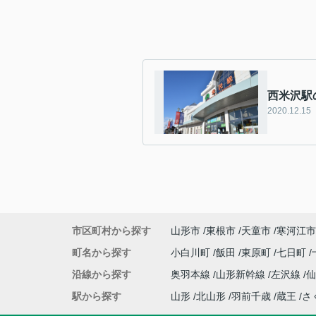
西米沢駅
2020.12.15
市区町村から探す
山形市
東根市
天童市
寒河江市
町名から探す
小白川町
飯田
東原町
七日町
沿線から探す
奥羽本線
山形新幹線
左沢線
駅から探す
山形
北山形
羽前千歳
蔵王
さ