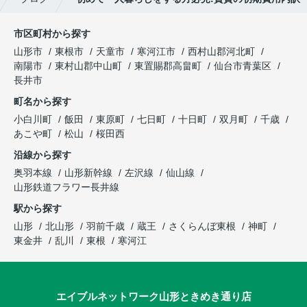
市区町村から探す
山形市
東根市
天童市
寒河江市
西村山郡河北町
南陽市
東村山郡中山町
東置賜郡高畠町
仙台市青葉区
長井市
町名から探す
小白川町
飯田
東原町
七日町
十日町
双月町
千歳
あこや町
松山
桜田西
沿線から探す
奥羽本線
山形新幹線
左沢線
仙山線
山形鉄道フラワー長井線
駅から探す
山形
北山形
羽前千歳
蔵王
さくらんぼ東根
神町
東金井
乱川
東根
寒河江
エイブルネットワーク山形ときめき通り店