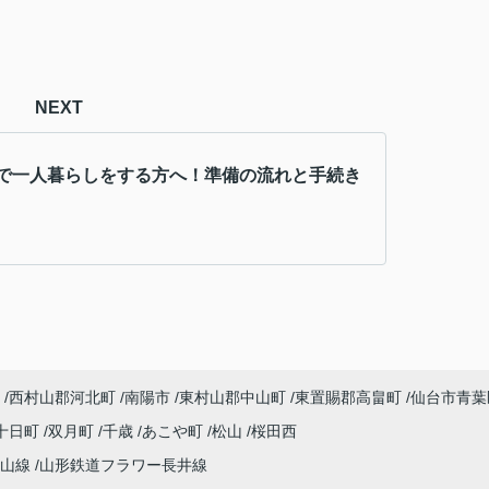
NEXT
で一人暮らしをする方へ！準備の流れと手続き
西村山郡河北町
南陽市
東村山郡中山町
東置賜郡高畠町
仙台市青葉
十日町
双月町
千歳
あこや町
松山
桜田西
仙山線
山形鉄道フラワー長井線