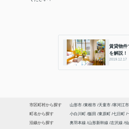
賃貸物件
を解説！
2019.12.17
市区町村から探す
山形市
東根市
天童市
寒河江市
町名から探す
小白川町
飯田
東原町
七日町
沿線から探す
奥羽本線
山形新幹線
左沢線