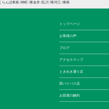
くらんぼ東根
神町
東金井
乱川
寒河江
東根
トップページ
お客様の声
ブログ
アクセスマップ
ときめき通り店
西バイパス店
お部屋の解約