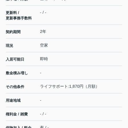
- / -
更新料 /
更新事務手数料
2年
契約期間
空家
現況
即時
入居可能日
-
敷金積み増し
ライフサポート:1,870円（月額）
その他条件
-
用途地域
- / -
権利金 / 雑費
有 / -
保険加入 / 料金