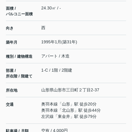
24.30㎡ / -
面積 /
バルコニー面積
西
向き
1995年1月(築31年)
築年月
アパート / 木造
種別 / 建物構造
1-C / 1階 / 2階建
部屋 /
所在階 / 階建て
山形県
山形市
三日町
２丁目2-37
所在地
奥羽本線
「
山形
」駅 徒歩20分
交通
奥羽本線
「
北山形
」駅 徒歩44分
左沢線
「
東金井
」駅 徒歩79分
空有 / 4,000円
駐車場 / 月額