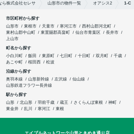
なら株式会社セレサ
山形市の物件一覧
オアシス2
1-C
市区町村から探す
山形市
東根市
天童市
寒河江市
西村山郡河北町
東村山郡中山町
東置賜郡高畠町
仙台市青葉区
長井市
上山市
町名から探す
小白川町
飯田
東原町
七日町
十日町
双月町
千歳
あこや町
桜田西
松波
沿線から探す
奥羽本線
山形新幹線
左沢線
仙山線
山形鉄道フラワー長井線
駅から探す
山形
北山形
羽前千歳
蔵王
さくらんぼ東根
神町
東金井
乱川
寒河江
東根
エイブルネットワーク山形ときめき通り店