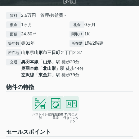
【外観】
2.5万円 管理/共益費 -
賃料
1ヶ月
0ヶ月
敷金
礼金
24.30㎡
1K
面積
間取り
築31年
1階/2階建
築年数
所在階
山形県
山形市
三日町
２丁目2-37
所在地
奥羽本線
「
山形
」駅 徒歩20分
交通
奥羽本線
「
北山形
」駅 徒歩44分
左沢線
「
東金井
」駅 徒歩79分
物件の特徴
バストイレ
室内洗濯機
TVモニタ
別
置場
付きインタ
ーホン
セールスポイント