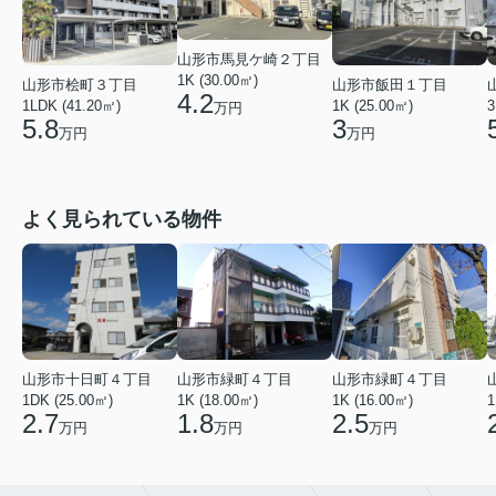
山形市馬見ケ崎２丁目
1K (30.00㎡)
山形市桧町３丁目
山形市飯田１丁目
4.2
1LDK (41.20㎡)
1K (25.00㎡)
3
万円
5.8
3
万円
万円
よく見られている物件
山形市緑町４丁目
山形市十日町４丁目
山形市緑町４丁目
1K (16.00㎡)
1DK (25.00㎡)
1K (18.00㎡)
1
2.5
2.7
1.8
万円
万円
万円