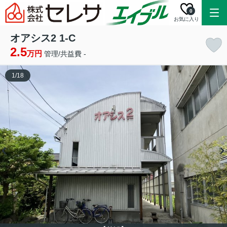
0
お気に入り
オアシス2 1-C
2.5
万円
管理/共益費 -
1
/
18