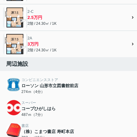
2-C
2.5万円
2階 / 24.30㎡ / 1K
2A
3万円
2階 / 24.30㎡ / 1K
周辺施設
コンビニエンスストア
ローソン 山形市立図書館前店
274ｍ（4分）
スーパー
コープひがしはら
487ｍ（7分）
書店
（株）こまつ書店 寿町本店