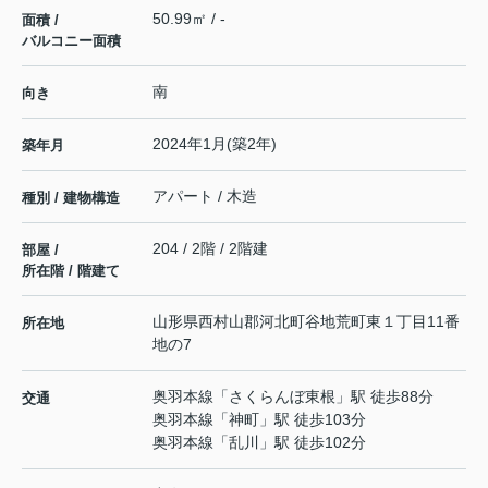
50.99㎡ / -
面積 /
バルコニー面積
南
向き
2024年1月(築2年)
築年月
アパート / 木造
種別 / 建物構造
204 / 2階 / 2階建
部屋 /
所在階 / 階建て
山形県
西村山郡河北町
谷地荒町東
１丁目11番
所在地
地の7
奥羽本線
「
さくらんぼ東根
」駅 徒歩88分
交通
奥羽本線
「
神町
」駅 徒歩103分
奥羽本線
「
乱川
」駅 徒歩102分