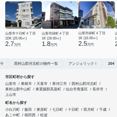
山形市緑町４丁目
山形市十日町４丁目
山形市緑町４丁目
1K (16.00㎡)
1DK (25.00㎡)
1K (18.00㎡)
1
2.5
2.7
1.8
万円
万円
万円
サ
西村山郡河北町の物件一覧
アンジェリックＩ
204
市区町村から探す
山形市
東根市
天童市
寒河江市
西村山郡河北町
東村山郡中山町
東置賜郡高畠町
仙台市青葉区
長井市
上山市
町名から探す
小白川町
飯田
東原町
七日町
十日町
双月町
千歳
あこや町
桜田西
松波