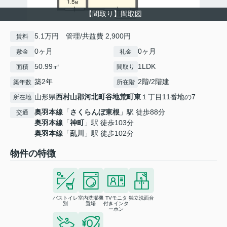
【間取り】間取図
5.1万円 管理/共益費 2,900円
賃料
0ヶ月
0ヶ月
敷金
礼金
50.99㎡
1LDK
面積
間取り
築2年
2階/2階建
築年数
所在階
山形県
西村山郡河北町
谷地荒町東
１丁目11番地の7
所在地
奥羽本線
「
さくらんぼ東根
」駅 徒歩88分
交通
奥羽本線
「
神町
」駅 徒歩103分
奥羽本線
「
乱川
」駅 徒歩102分
物件の特徴
バストイレ
室内洗濯機
TVモニタ
独立洗面台
別
置場
付きインタ
ーホン