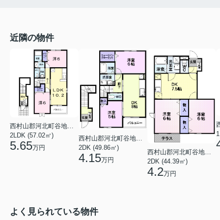
近隣の物件
西村山郡河北町谷地ひな市３丁目
1
2LDK (57.02㎡)
西村山郡河北町谷地字東
5.65
万円
2DK (49.86㎡)
西村山郡河北町谷地字真木
4.15
万円
2DK (44.39㎡)
4.2
万円
よく見られている物件