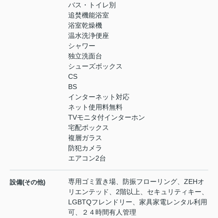
バス・トイレ別
追焚機能浴室
浴室乾燥機
温水洗浄便座
シャワー
独立洗面台
シューズボックス
CS
BS
インターネット対応
ネット使用料無料
TVモニタ付インターホン
宅配ボックス
複層ガラス
防犯カメラ
エアコン2台
専用ゴミ置き場、防振フローリング、ZEHオ
設備(その他)
リエンテッド、2階以上、セキュリティキー、
LGBTQフレンドリー、家具家電レンタル利用
可、２４時間有人管理