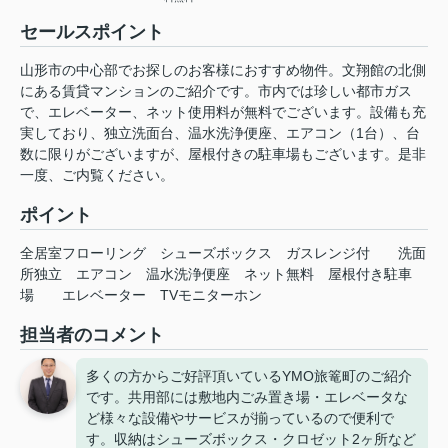
セールスポイント
山形市の中心部でお探しのお客様におすすめ物件。文翔館の北側
にある賃貸マンションのご紹介です。市内では珍しい都市ガス
で、エレベーター、ネット使用料が無料でございます。設備も充
実しており、独立洗面台、温水洗浄便座、エアコン（1台）、台
数に限りがございますが、屋根付きの駐車場もございます。是非
一度、ご内覧ください。
ポイント
全居室フローリング
シューズボックス
ガスレンジ付
洗面
所独立
エアコン
温水洗浄便座
ネット無料
屋根付き駐車
場
エレベーター
TVモニターホン
担当者のコメント
多くの方からご好評頂いているYMO旅篭町のご紹介
です。共用部には敷地内ごみ置き場・エレベータな
ど様々な設備やサービスが揃っているので便利で
す。収納はシューズボックス・クロゼット2ヶ所など