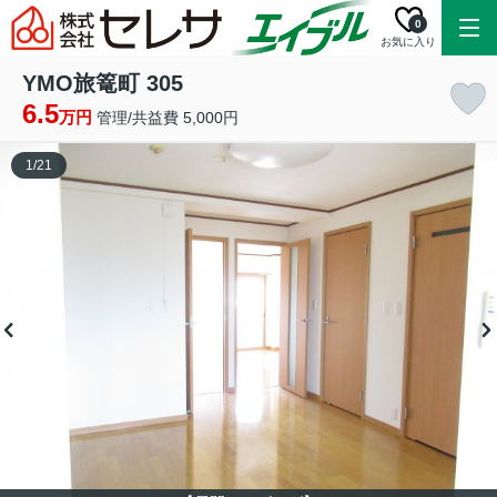
0
お気に入り
YMO旅篭町 305
6.5
万円
管理/共益費 5,000円
1
/
21