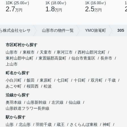
1K (16.00㎡)
1DK (25.00㎡)
1K (18.00㎡)
1
2.5
2.7
1.8
万円
万円
万円
ら株式会社セレサ
山形市の物件一覧
YMO旅篭町
305
市区町村から探す
山形市
東根市
天童市
寒河江市
西村山郡河北町
東村山郡中山町
東置賜郡高畠町
仙台市青葉区
長井市
上山市
町名から探す
小白川町
飯田
東原町
七日町
十日町
双月町
千歳
あこや町
桜田西
松波
沿線から探す
奥羽本線
山形新幹線
左沢線
仙山線
山形鉄道フラワー長井線
駅から探す
山形
北山形
羽前千歳
蔵王
さくらんぼ東根
神町