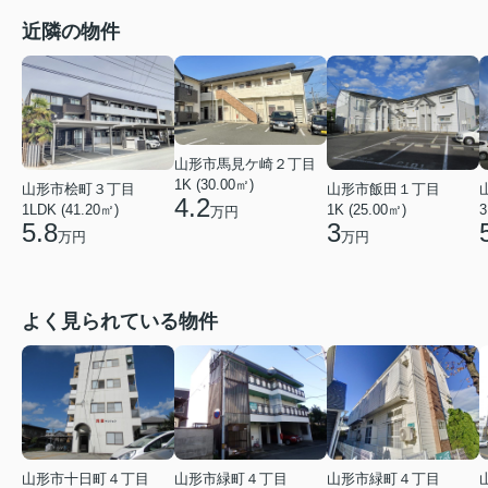
近隣の物件
山形市馬見ケ崎２丁目
1K (30.00㎡)
山形市桧町３丁目
山形市飯田１丁目
4.2
1LDK (41.20㎡)
1K (25.00㎡)
3
万円
5.8
3
万円
万円
よく見られている物件
山形市緑町４丁目
山形市十日町４丁目
山形市緑町４丁目