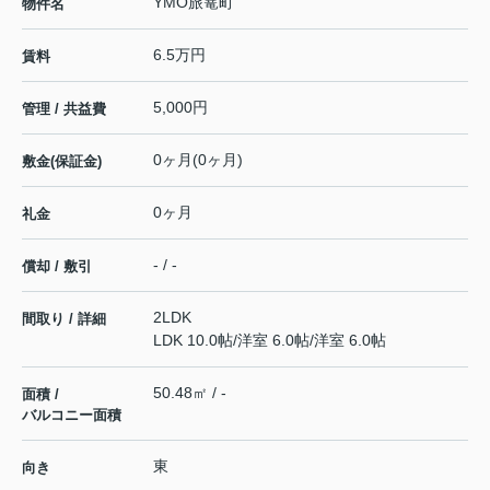
YMO旅篭町
物件名
6.5万円
賃料
5,000円
管理 / 共益費
0ヶ月(0ヶ月)
敷金(保証金)
0ヶ月
礼金
- / -
償却 / 敷引
2LDK
間取り / 詳細
LDK 10.0帖
/
洋室 6.0帖
/
洋室 6.0帖
50.48㎡ / -
面積 /
バルコニー面積
東
向き