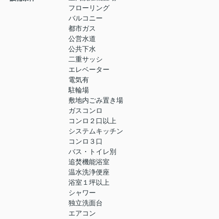
フローリング
バルコニー
都市ガス
公営水道
公共下水
二重サッシ
エレベーター
電気有
駐輪場
敷地内ごみ置き場
ガスコンロ
コンロ２口以上
システムキッチン
コンロ３口
バス・トイレ別
追焚機能浴室
温水洗浄便座
浴室１坪以上
シャワー
独立洗面台
エアコン