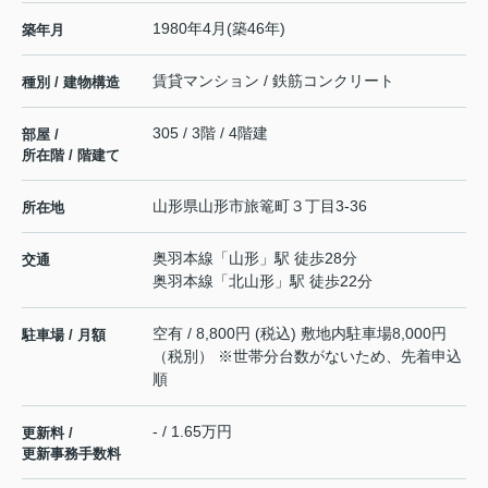
1980年4月(築46年)
築年月
賃貸マンション / 鉄筋コンクリート
種別 / 建物構造
305 / 3階 / 4階建
部屋 /
所在階 / 階建て
山形県
山形市
旅篭町
３丁目3-36
所在地
奥羽本線
「
山形
」駅 徒歩28分
交通
奥羽本線
「
北山形
」駅 徒歩22分
空有 / 8,800円 (税込) 敷地内駐車場8,000円
駐車場 / 月額
（税別） ※世帯分台数がないため、先着申込
順
- / 1.65万円
更新料 /
更新事務手数料