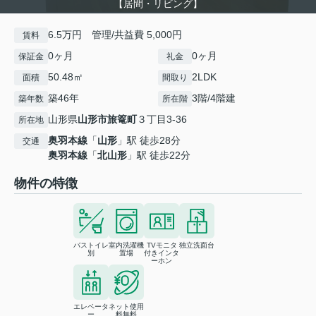
【居間・リビング】
6.5万円 管理/共益費 5,000円
賃料
0ヶ月
0ヶ月
保証金
礼金
50.48㎡
2LDK
面積
間取り
築46年
3階/4階建
築年数
所在階
山形県
山形市
旅篭町
３丁目3-36
所在地
奥羽本線
「
山形
」駅 徒歩28分
交通
奥羽本線
「
北山形
」駅 徒歩22分
物件の特徴
バストイレ
室内洗濯機
TVモニタ
独立洗面台
別
置場
付きインタ
ーホン
エレベータ
ネット使用
ー
料無料