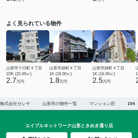
よく見られている物件
山形市緑町４丁目
山形市十日町４丁目
山形市緑町４丁目
1K (16.00㎡)
1DK (25.00㎡)
1K (18.00㎡)
1
2.5
2.7
1.8
万円
万円
万円
株式会社セレサ
山形市の物件一覧
マンション匠
104
エイブルネットワーク山形ときめき通り店