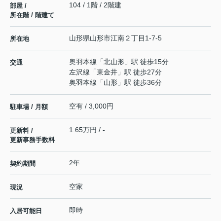
104 / 1階 / 2階建
部屋 /
所在階 / 階建て
山形県
山形市
江南
２丁目1-7-5
所在地
奥羽本線
「
北山形
」駅 徒歩15分
交通
左沢線
「
東金井
」駅 徒歩27分
奥羽本線
「
山形
」駅 徒歩36分
空有 / 3,000円
駐車場 / 月額
1.65万円 / -
更新料 /
更新事務手数料
2年
契約期間
空家
現況
即時
入居可能日