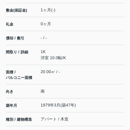
1ヶ月(-)
敷金(保証金)
0ヶ月
礼金
- / -
償却 / 敷引
1K
間取り / 詳細
洋室 10.0帖
/
K
20.00㎡ / -
面積 /
バルコニー面積
南
向き
1979年3月(築47年)
築年月
アパート / 木造
種別 / 建物構造