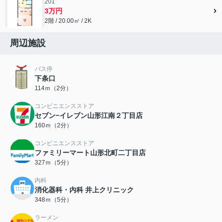
201
3万円
2階 / 20.00㎡ / 2K
周辺施設
バス停
下条口
114ｍ（2分）
コンビニエンスストア
セブン−イレブン山形江南２丁目店
160ｍ（2分）
コンビニエンスストア
ファミリーマート山形北町二丁目店
327ｍ（5分）
内科
消化器科・内科 井上クリニック
348ｍ（5分）
ラーメン