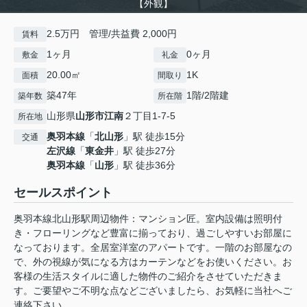
【外観】
2.5万円 管理/共益費 2,000円
賃料
1ヶ月
0ヶ月
敷金
礼金
20.00㎡
1K
面積
間取り
築47年
1階/2階建
築年数
所在階
山形県
山形市
江南
２丁目1-7-5
所在地
奥羽本線
「
北山形
」駅 徒歩15分
交通
左沢線
「
東金井
」駅 徒歩27分
奥羽本線
「
山形
」駅 徒歩36分
セールスポイント
奥羽本線北山形駅周辺物件：マンション匠。室内設備は照明付
き・フローリングなど豊富に揃っており、過ごしやすいお部屋に
なっております。全居室洋室のアパートです。一階のお部屋なの
で、外の視線が気になる方はカーテンなどをお使いください。お
客様の生活スタイルに適した物件のご紹介をさせていただきま
す。ご要望やご不明な点などございましたら、お気軽に当社へご
連絡下さい。