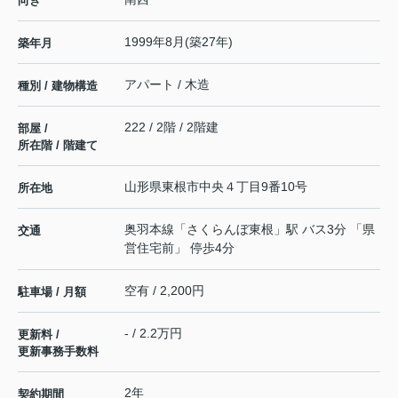
向き
1999年8月(築27年)
築年月
アパート / 木造
種別 / 建物構造
222 / 2階 / 2階建
部屋 /
所在階 / 階建て
山形県
東根市
中央
４丁目9番10号
所在地
奥羽本線
「
さくらんぼ東根
」駅 バス3分 「県
交通
営住宅前」 停歩4分
空有 / 2,200円
駐車場 / 月額
- / 2.2万円
更新料 /
更新事務手数料
2年
契約期間