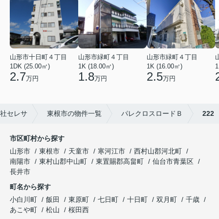
山形市緑町４丁目
山形市十日町４丁目
山形市緑町４丁目
1K (16.00㎡)
1DK (25.00㎡)
1K (18.00㎡)
1
2.5
2.7
1.8
万円
万円
万円
社セレサ
東根市の物件一覧
パレクロスロードＢ
222
市区町村から探す
山形市
東根市
天童市
寒河江市
西村山郡河北町
南陽市
東村山郡中山町
東置賜郡高畠町
仙台市青葉区
長井市
町名から探す
小白川町
飯田
東原町
七日町
十日町
双月町
千歳
あこや町
松山
桜田西