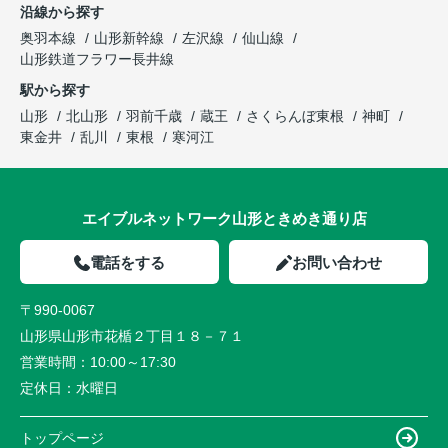
沿線から探す
奥羽本線
山形新幹線
左沢線
仙山線
山形鉄道フラワー長井線
駅から探す
山形
北山形
羽前千歳
蔵王
さくらんぼ東根
神町
東金井
乱川
東根
寒河江
エイブルネットワーク山形ときめき通り店
電話をする
お問い合わせ
〒990-0067
山形県山形市花楯２丁目１８－７１
営業時間：
10:00～17:30
定休日：
水曜日
トップページ