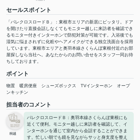
セールスポイント
「パレクロスロードＢ」：東根市エリアの新居にピッタリ。ドア
を開けたり直接会話しなくてもモニター越しに来訪者を確認でき
るモニター付きインターホンで防犯対策が可能です。入浴後でも
湿気に悩まされずに化粧やヘアメイクができる独立洗面台を採用
しています。東根市エリアと奥羽本線さくらんぼ東根付近のお部
屋探しなら当社へ。あなたからのお問い合せをスタッフ一同お待
ちしております。
ポイント
物置
暖房便座
シューズボックス
TVインターホン
オープ
ンキッチン
担当者のコメント
パレクロスロードＢ：奥羽本線さくらんぼ東根にも
近くて便利。モニター越しに来訪者を確認して、イ
ンターホンを通じて室内から会話することができま
桐越
す。忙しい朝でも鏡を見ながらサッと身支度を整え