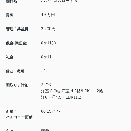
パレクロスロードＢ
物件名
4.6万円
賃料
2,200円
管理 / 共益費
0ヶ月(-)
敷金(保証金)
0ヶ月
礼金
- / -
償却 / 敷引
2LDK
間取り / 詳細
洋室 6.0帖
/
洋室 4.5帖
/
LDK 11.2帖
洋6・洋4.5・LDK11.2
60.19㎡ / -
面積 /
バルコニー面積
南西