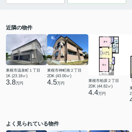
近隣の物件
東根市温泉町１丁目
東根市神町南２丁目
1K (23.18㎡)
2DK (43.00㎡)
3.8
4.5
東根市柏原２丁目
万円
万円
2DK (44.82㎡)
4.4
万円
2
よく見られている物件