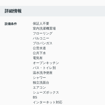
詳細情報
保証人不要
設備条件
室内洗濯機置場
フローリング
バルコニー
プロパンガス
公営水道
公共下水
電気有
オープンキッチン
バス・トイレ別
温水洗浄便座
シャワー
独立洗面台
エアコン
シューズボックス
BS
インターネット対応