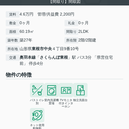
【間取り】間取図
4.6万円 管理/共益費 2,200円
賃料
0ヶ月
0ヶ月
敷金
礼金
60.19㎡
2LDK
面積
間取り
築27年
2階/2階建
築年数
所在階
山形県
東根市
中央
４丁目9番10号
所在地
奥羽本線
「
さくらんぼ東根
」駅 バス3分 「県営住宅
交通
前」 停歩4分
物件の特徴
バストイレ
室内洗濯機
TVモニタ
独立洗面台
別
置場
付きインタ
ーホン
ネット使用
料無料