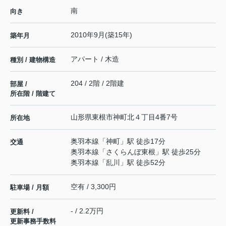
南
向き
2010年9月(築15年)
築年月
アパート / 木造
種別 / 建物構造
204 / 2階 / 2階建
部屋 /
所在階 / 階建て
山形県
東根市
神町北
４丁目4番7号
所在地
奥羽本線
「
神町
」駅 徒歩17分
交通
奥羽本線
「
さくらんぼ東根
」駅 徒歩25分
奥羽本線
「
乱川
」駅 徒歩52分
空有 / 3,300円
駐車場 / 月額
- / 2.2万円
更新料 /
更新事務手数料