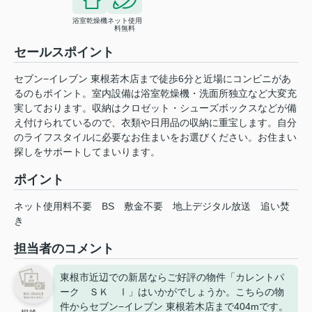
浴室乾燥機
ネット使用
料無料
セールスポイント
セブン−イレブン 東根若木店まで徒歩6分と近場にコンビニがあ
るのもポイント。室内設備は浴室乾燥機・洗面所独立など大変充
実しております。収納はクロゼット・シューズボックスなどが備
え付けられているので、衣類や日用品の収納に重宝します。自分
のライフスタイルに必要なお住まいをお選びください。お住まい
探しをサポートしてまいります。
ポイント
ネット使用料不要
BS
敷金不要
地上デジタル放送
追い焚
き
担当者のコメント
東根市近辺での新居ならご好評の物件「カレントパ
ーク ＳＫ Ⅰ」はいかがでしょうか。こちらの物
件からセブン−イレブン 東根若木店まで404mです。