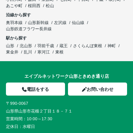
あこや町
桜田西
松山
沿線から探す
奥羽本線
山形新幹線
左沢線
仙山線
山形鉄道フラワー長井線
駅から探す
山形
北山形
羽前千歳
蔵王
さくらんぼ東根
神町
東金井
乱川
寒河江
東根
エイブルネットワーク山形ときめき通り店
電話をする
お問い合わせ
〒990-0067
山形県山形市花楯２丁目１８－７１
営業時間：
10:00～17:30
定休日：
水曜日