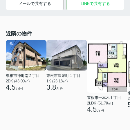
メールで共有する
LINEで共有する
近隣の物件
東根市温泉町１丁目
東根市神町南２丁目
1K (23.18㎡)
2DK (43.00㎡)
3.8
4.5
万円
万円
東根市一本木１丁目
2
2LDK (51.79㎡)
4.5
万円