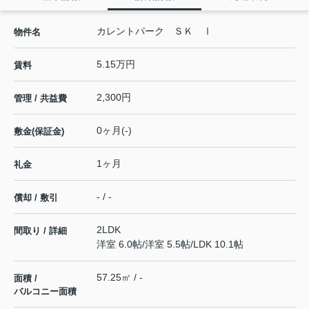
カレントパーク ＳＫ Ⅰ
物件名
5.15万円
賃料
2,300円
管理 / 共益費
0ヶ月(-)
敷金(保証金)
1ヶ月
礼金
- / -
償却 / 敷引
2LDK
間取り / 詳細
洋室 6.0帖
/
洋室 5.5帖
/
LDK 10.1帖
57.25㎡ / -
面積 /
バルコニー面積