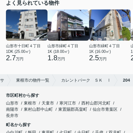
よく見られている物件
山形市緑町４丁目
山形市十日町４丁目
山形市緑町４丁目
1K (16.00㎡)
1DK (25.00㎡)
1K (18.00㎡)
1
2.5
2.7
1.8
万円
万円
万円
サ
東根市の物件一覧
カレントパーク ＳＫ Ⅰ
204
市区町村から探す
山形市
東根市
天童市
寒河江市
西村山郡河北町
南陽市
東村山郡中山町
東置賜郡高畠町
仙台市青葉区
長井市
町名から探す
小白川町
飯田
東原町
七日町
十日町
千歳
双月町