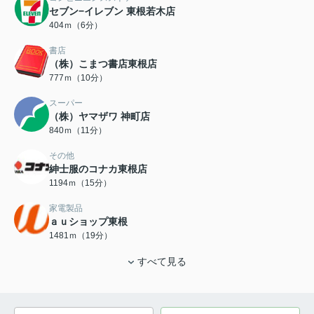
セブン−イレブン 東根若木店
404ｍ（6分）
書店
（株）こまつ書店東根店
777ｍ（10分）
スーパー
（株）ヤマザワ 神町店
840ｍ（11分）
その他
紳士服のコナカ東根店
1194ｍ（15分）
家電製品
ａｕショップ東根
1481ｍ（19分）
すべて見る