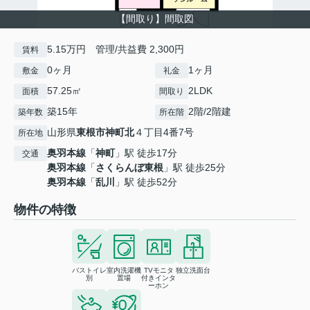
【間取り】間取図
5.15万円 管理/共益費 2,300円
賃料
0ヶ月
1ヶ月
敷金
礼金
57.25㎡
2LDK
面積
間取り
築15年
2階/2階建
築年数
所在階
山形県
東根市
神町北
４丁目4番7号
所在地
奥羽本線
「
神町
」駅 徒歩17分
交通
奥羽本線
「
さくらんぼ東根
」駅 徒歩25分
奥羽本線
「
乱川
」駅 徒歩52分
物件の特徴
バストイレ
室内洗濯機
TVモニタ
独立洗面台
別
置場
付きインタ
ーホン