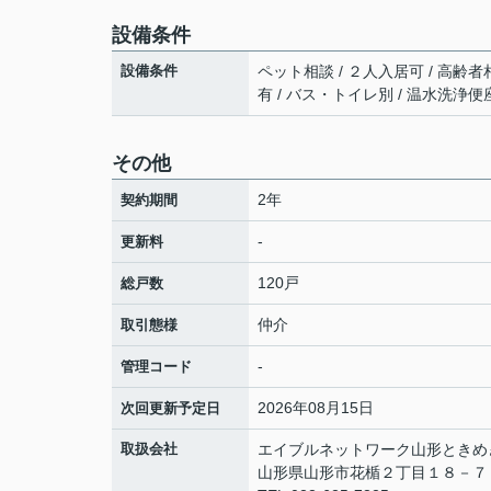
設備条件
設備条件
ペット相談 / ２人入居可 / 高齢者相
有 / バス・トイレ別 / 温水洗浄便座
その他
2年
契約期間
-
更新料
120戸
総戸数
仲介
取引態様
-
管理コード
2026年08月15日
次回更新予定日
取扱会社
エイブルネットワーク山形ときめ
山形県山形市花楯２丁目１８－