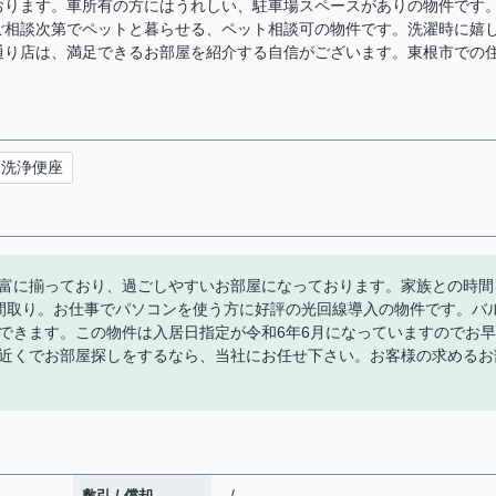
おります。車所有の方にはうれしい、駐車場スペースがありの物件です
ご相談次第でペットと暮らせる、ペット相談可の物件です。洗濯時に嬉
通り店は、満足できるお部屋を紹介する自信がございます。東根市での
水洗浄便座
富に揃っており、過ごしやすいお部屋になっております。家族との時間
間取り。お仕事でパソコンを使う方に好評の光回線導入の物件です。バ
できます。この物件は入居日指定が令和6年6月になっていますのでお早
近くでお部屋探しをするなら、当社にお任せ下さい。お客様の求めるお
- / -
敷引 / 償却