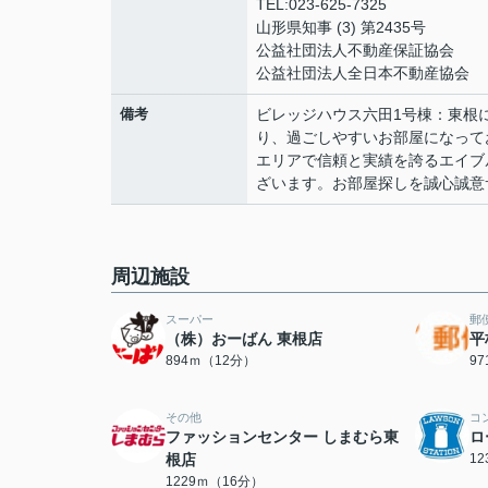
TEL:023-625-7325
山形県知事 (3) 第2435号
公益社団法人不動産保証協会
公益社団法人全日本不動産協会
備考
ビレッジハウス六田1号棟：東根
り、過ごしやすいお部屋になって
エリアで信頼と実績を誇るエイブ
ざいます。お部屋探しを誠心誠意
周辺施設
スーパー
郵
（株）おーばん 東根店
平
894ｍ（12分）
9
その他
コ
ファッションセンター しまむら東
ロ
根店
1
1229ｍ（16分）