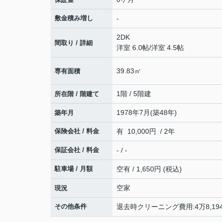
敷金積み増し
-
2DK
間取り / 詳細
洋室 6.0帖
/
洋室 4.5帖
39.83㎡
専有面積
1階 / 5階建
所在階 / 階建て
1978年7月(築48年)
築年月
保険会社 / 料金
有 10,000円 / 2年
保証会社 / 料金
- / -
駐車場 / 月額
空有 / 1,650円 (税込)
空家
現況
その他条件
退去時クリーニング費用:4万8,19