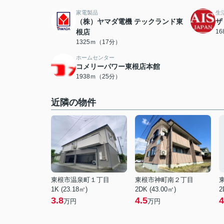
家電製品
生
（株）ヤマダ電機 テックランド東
ザ
根店
1
1325ｍ（17分）
ホームセンター
コメリーパワー東根店本館
1938ｍ（25分）
近隣の物件
東根市温泉町１丁目
東根市神町南２丁目
1K (23.18㎡)
2DK (43.00㎡)
2
3.8
4.5
4
万円
万円