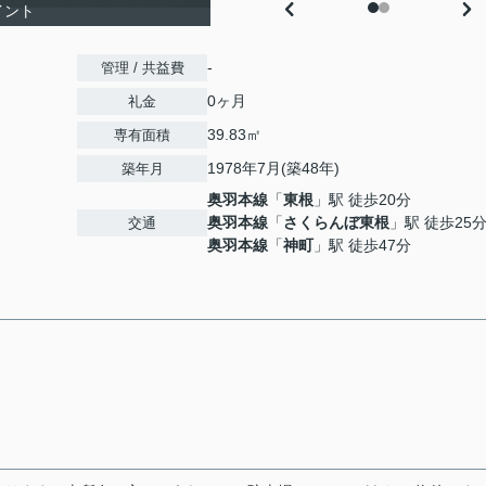
イント
-
管理 / 共益費
0ヶ月
礼金
39.83㎡
専有面積
1978年7月(築48年)
築年月
奥羽本線
「
東根
」駅 徒歩20分
奥羽本線
「
さくらんぼ東根
」駅 徒歩25
交通
奥羽本線
「
神町
」駅 徒歩47分