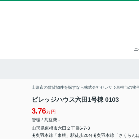
エ
山形市の賃貸物件を探すなら株式会社セレサ
東根市の物
ビレッジハウス六田1号棟 0103
3.76
万円
管理 / 共益費 -
山形県
東根市
六田
２丁目6-7-3
奥羽本線「東根」駅徒歩20分
奥羽本線「さくらんぼ