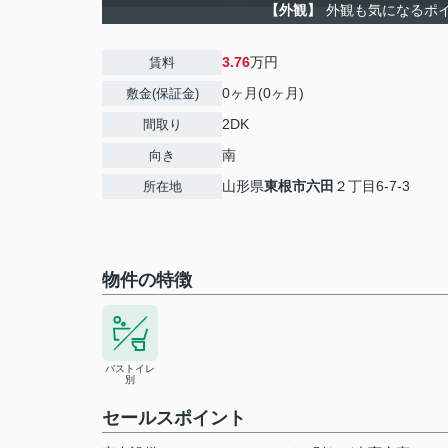
【外観】
外観も気になるポ
3.76
万円
賃料
0ヶ月(0ヶ月)
敷金(保証金)
2DK
間取り
南
向き
山形県
東根市
六田
２丁目6-7-3
所在地
物件の特徴
バストイレ
別
セールスポイント