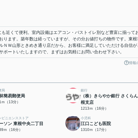
にも近くて便利。室内設備はエアコン・バストイレ別など豊富に揃って
おります。築年数は経っていますが、その分お値打ちの物件です。東根
ルＮＷ山形ときめき通り店だから、お客様に満足していただける自信が
サポートいたしますので、まずはお気軽にお問い合わせ下さい。
情報
便局
銀行
林簡易郵便局
（株）きらやか銀行 さくら
71ｍ（13分）
根支店
1213ｍ（16分）
ンビニエンスストア
小児科
ーソン 東根中央二丁目
江口こども医院
239ｍ（16分）
1310ｍ（17分）