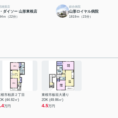
活雑貨店
総合病院
・ダイソー 山形東根店
山形ロイヤル病院
684ｍ（22分）
1819ｍ（23分）
東根市柏原２丁目
東根市板垣大通り
DK (44.82㎡)
2DK (49.86㎡)
.4
4.5
万円
万円