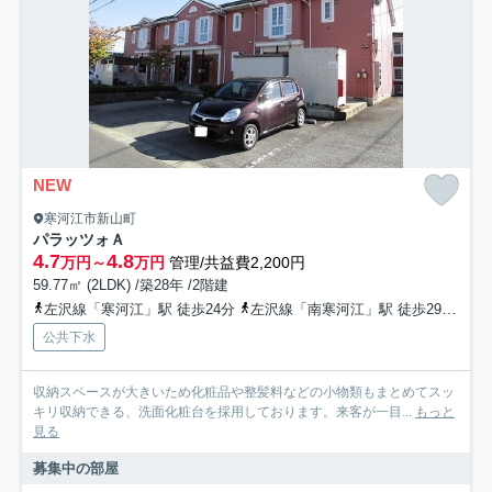
NEW
寒河江市新山町
パラッツォＡ
4.7
4.8
万円～
万円
管理/共益費2,200円
59.77㎡ (2LDK) /築28年 /2階建
左沢線「寒河江」駅 徒歩24分
左沢線「南寒河江」駅 徒歩29分
左
公共下水
収納スペースが大きいため化粧品や整髪料などの小物類もまとめてスッ
キリ収納できる、洗面化粧台を採用しております。来客が一目...
もっと
見る
募集中の部屋