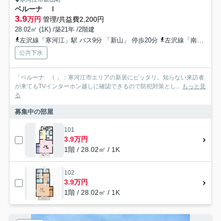
ベルーナ Ⅰ
3.9
万円
管理/共益費2,200円
28.02㎡ (1K) /築21年 /2階建
左沢線「寒河江」駅 バス9分 「新山」 停歩20分
左沢線「南寒河江」駅 徒歩41分
公共下水
「ベルーナ Ⅰ」：寒河江市エリアの新居にピッタリ。知らない来訪者
が来てもTVインターホン越しに確認できるので防犯対策とし...
もっと見
る
募集中の部屋
101
3.9万円
1階 / 28.02㎡ / 1K
102
3.9万円
1階 / 28.02㎡ / 1K