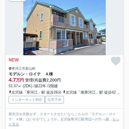
NEW
寒河江市新山町
モデルン・ロイテ Ａ棟
4.7
万円
管理/共益費2,200円
51.67㎡ (2DK) /築22年 /2階建
左沢線「寒河江」駅 徒歩26分
左沢線「南寒河江」駅 徒歩42分
左
インターネット対応
公共下水
新生活を失敗せず、スタートさせたいならこちらの「モデルン・ロイ
テ Ａ棟」はいかがでしょうか。左沢線寒河江駅周辺への引っ越...
もっ
と見る