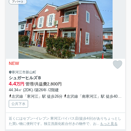
アパート
NEW
寒河江市新山町
シュガーヒルズＢ
4.4
万円
管理/共益費2,800円
44.34㎡ (2DK) /築26年 /2階建
左沢線「寒河江」駅 徒歩26分
左沢線「南寒河江」駅 徒歩40分
左
公共下水
近くにはセブン−イレブン 寒河江バイパス店(徒歩4分)がありちょっとし
た買い物に便利です。独立洗面化粧台付きの物件で、お...
もっと見る