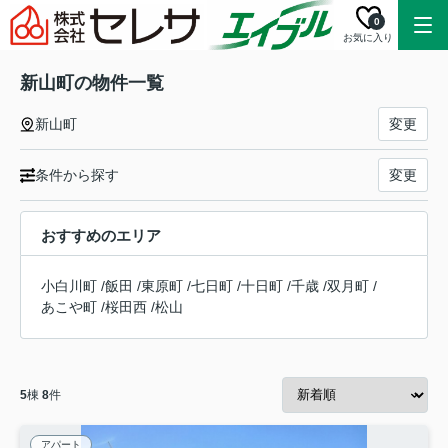
0
お気に入り
新山町の物件一覧
新山町
変更
条件から探す
変更
おすすめのエリア
小白川町
/
飯田
/
東原町
/
七日町
/
十日町
/
千歳
/
双月町
/
あこや町
/
桜田西
/
松山
5
棟
8
件
アパート