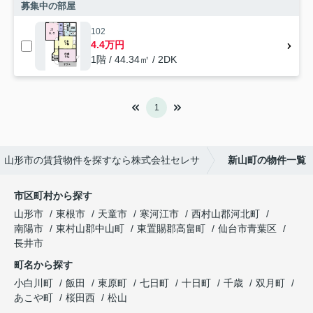
募集中の部屋
102
4.4万円
1階 / 44.34㎡ / 2DK
1
山形市の賃貸物件を探すなら株式会社セレサ
新山町の物件一覧
市区町村から探す
山形市
東根市
天童市
寒河江市
西村山郡河北町
南陽市
東村山郡中山町
東置賜郡高畠町
仙台市青葉区
長井市
町名から探す
小白川町
飯田
東原町
七日町
十日町
千歳
双月町
あこや町
桜田西
松山