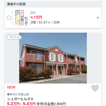
募集中の部屋
201
4.7万円
2階 / 51.67㎡ / 2DK
アパート
NEW
寒河江市新山町
シュガーヒルズＡ
5.2
5.4
万円～
万円
管理/共益費2,800円