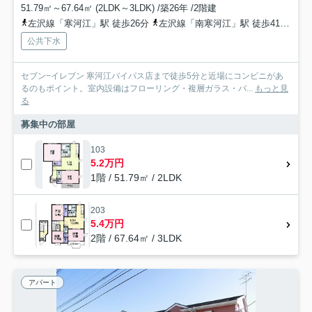
51.79㎡～67.64㎡ (2LDK～3LDK) /築26年 /2階建
左沢線「寒河江」駅 徒歩26分
左沢線「南寒河江」駅 徒歩41分
左
公共下水
セブン−イレブン 寒河江バイパス店まで徒歩5分と近場にコンビニがあ
るのもポイント。室内設備はフローリング・複層ガラス・バ...
もっと見
る
募集中の部屋
103
5.2万円
1階 / 51.79㎡ / 2LDK
203
5.4万円
2階 / 67.64㎡ / 3LDK
アパート