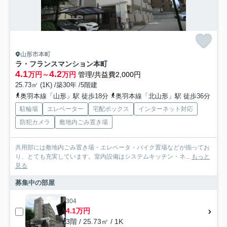
山形市本町
ラ・フランスマンション本町
4.1
4.2
万円～
万円
管理/共益費2,000円
25.73㎡ (1K) /築30年 /5階建
奥羽本線「山形」駅 徒歩18分
奥羽本線「北山形」駅 徒歩36分
駐輪場
エレベーター
宅配ボックス
インターネット対応
防犯カメラ
敷地内ごみ置き場
共用部には敷地内ごみ置き場・エレベータ・バイク置場などが揃ってお
り、とても充実しています。室内設備はシステムキッチン・ネ...
もっと
見る
募集中の部屋
304
4.1万円
3階 / 25.73㎡ / 1K