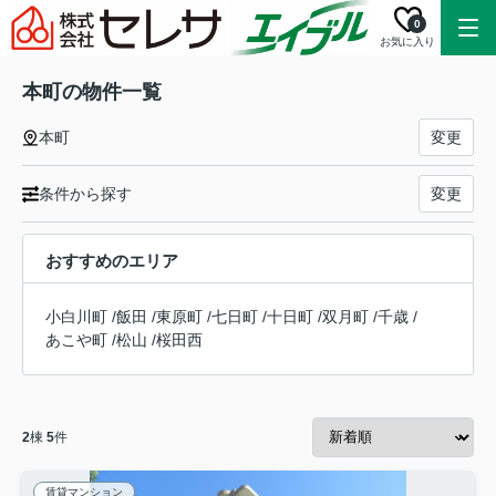
0
お気に入り
本町の物件一覧
本町
変更
条件から探す
変更
おすすめのエリア
小白川町
/
飯田
/
東原町
/
七日町
/
十日町
/
双月町
/
千歳
/
あこや町
/
松山
/
桜田西
2
棟
5
件
賃貸マンション