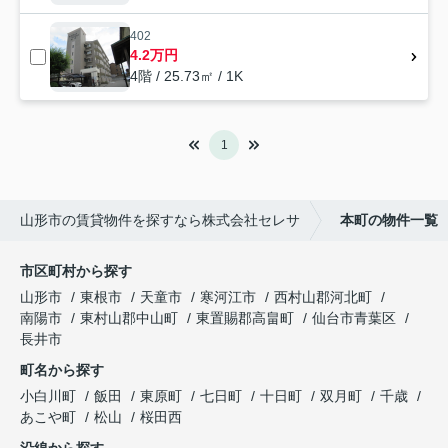
402
4.2万円
4階 / 25.73㎡ / 1K
1
山形市の賃貸物件を探すなら株式会社セレサ
本町の物件一覧
市区町村から探す
山形市
東根市
天童市
寒河江市
西村山郡河北町
南陽市
東村山郡中山町
東置賜郡高畠町
仙台市青葉区
長井市
町名から探す
小白川町
飯田
東原町
七日町
十日町
双月町
千歳
あこや町
松山
桜田西