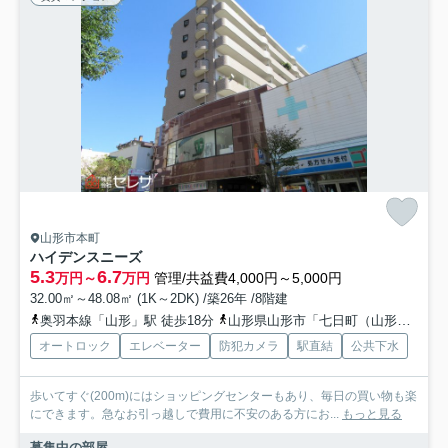
山形市本町
ハイデンスニーズ
5.3
6.7
万円～
万円
管理/共益費4,000円～5,000円
32.00㎡～48.08㎡ (1K～2DK) /築26年 /8階建
奥羽本線「山形」駅 徒歩18分
山形県山形市「七日町（山形市）」バス停下車 徒歩1分
オートロック
エレベーター
防犯カメラ
駅直結
公共下水
歩いてすぐ(200m)にはショッピングセンターもあり、毎日の買い物も楽
にできます。急なお引っ越しで費用に不安のある方にお...
もっと見る
募集中の部屋