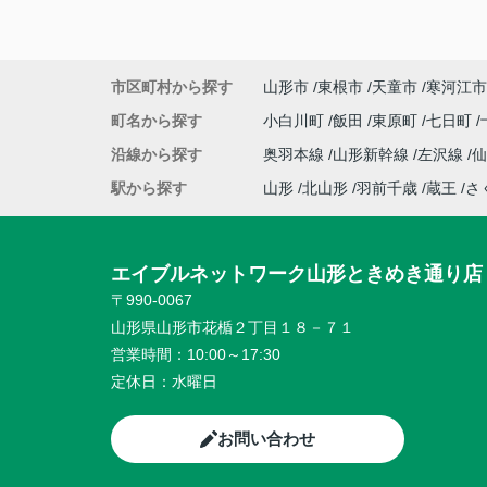
市区町村から探す
山形市
東根市
天童市
寒河江市
町名から探す
小白川町
飯田
東原町
七日町
沿線から探す
奥羽本線
山形新幹線
左沢線
駅から探す
山形
北山形
羽前千歳
蔵王
さ
エイブルネットワーク山形ときめき通り店
〒990-0067
山形県山形市花楯２丁目１８－７１
営業時間：
10:00～17:30
定休日：
水曜日
お問い合わせ