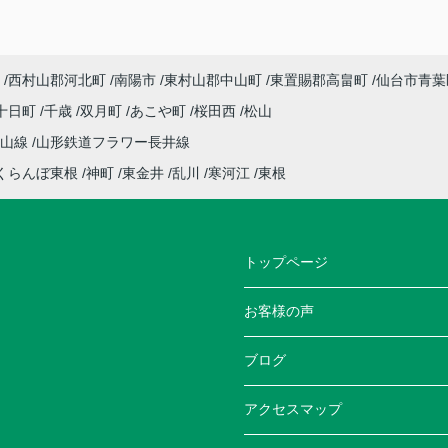
西村山郡河北町
南陽市
東村山郡中山町
東置賜郡高畠町
仙台市青葉
十日町
千歳
双月町
あこや町
桜田西
松山
仙山線
山形鉄道フラワー長井線
くらんぼ東根
神町
東金井
乱川
寒河江
東根
トップページ
お客様の声
ブログ
アクセスマップ