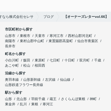
すなら株式会社セレサ
ブログ
【オーナーズレターvol.66】
市区町村から探す
山形市
東根市
天童市
寒河江市
西村山郡河北町
南陽市
東村山郡中山町
東置賜郡高畠町
仙台市青葉区
長井市
町名から探す
小白川町
飯田
東原町
七日町
十日町
双月町
千歳
あこや町
松山
桜田西
沿線から探す
奥羽本線
山形新幹線
左沢線
仙山線
山形鉄道フラワー長井線
駅から探す
山形
北山形
羽前千歳
蔵王
さくらんぼ東根
神町
東金井
乱川
東根
寒河江