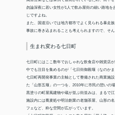
1
勿論深夜に若い女性が
人で飲み屋街の細い路地を
じですよね。
また、国道沿いでは地方都市でよく見られる暴走族
事故に巻き込まれることも考えられますので、そん
生まれ変わる七日町
七日町にはここ数年でおしゃれな飲食店や雑貨店が
中でも注目を集めるのが「七日街御殿堰（なのかま
七日町再開発事業の主軸として整備された商業施設
2010
た「山形五堰」の一つを、
年に市民の憩いの
黒塗りの町屋風建物や蔵が並ぶ街並みは、まるで江
施設内には蕎麦処や明治創業の老舗茶屋、山形の名
フェなど、粋な空間が広がっています。