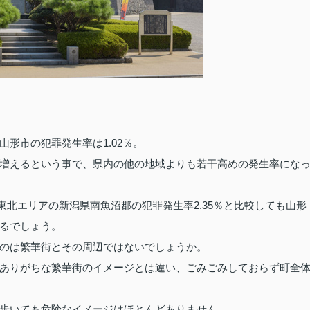
1.02
山形市の犯罪発生率は
％。
増えるという事で、県内の他の地域よりも若干高めの発生率にな
2.35
東北エリアの新潟県南魚沼郡の犯罪発生率
％と比較しても山形
るでしょう。
のは繁華街とその周辺ではないでしょうか。
ありがちな繁華街のイメージとは違い、ごみごみしておらず町全
歩いても危険なイメージはほとんどありません。