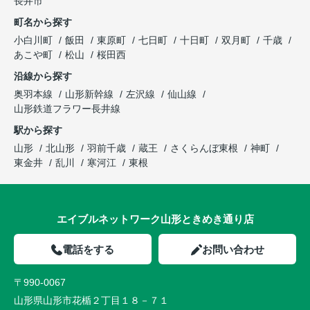
長井市
町名から探す
小白川町
飯田
東原町
七日町
十日町
双月町
千歳
あこや町
松山
桜田西
沿線から探す
奥羽本線
山形新幹線
左沢線
仙山線
山形鉄道フラワー長井線
駅から探す
山形
北山形
羽前千歳
蔵王
さくらんぼ東根
神町
東金井
乱川
寒河江
東根
エイブルネットワーク山形ときめき通り店
電話をする
お問い合わせ
〒990-0067
山形県山形市花楯２丁目１８－７１