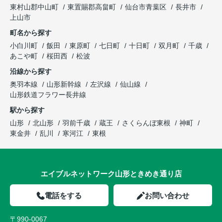
東村山郡中山町
東置賜郡高畠町
仙台市青葉区
長井市
上山市
町名から探す
小白川町
飯田
東原町
七日町
十日町
双月町
千歳
あこや町
桜田西
松波
沿線から探す
奥羽本線
山形新幹線
左沢線
仙山線
山形鉄道フラワー長井線
駅から探す
山形
北山形
羽前千歳
蔵王
さくらんぼ東根
神町
東金井
乱川
寒河江
東根
エイブルネットワーク山形ときめき通り店
電話をする
お問い合わせ
〒990-0067