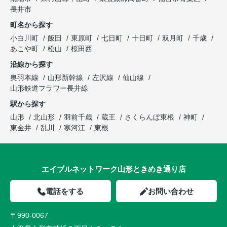
長井市
町名から探す
小白川町
飯田
東原町
七日町
十日町
双月町
千歳
あこや町
松山
桜田西
沿線から探す
奥羽本線
山形新幹線
左沢線
仙山線
山形鉄道フラワー長井線
駅から探す
山形
北山形
羽前千歳
蔵王
さくらんぼ東根
神町
東金井
乱川
寒河江
東根
エイブルネットワーク山形ときめき通り店
電話をする
お問い合わせ
〒990-0067