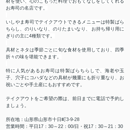
材を使い、心のこもった料理でおもてなしをしてくれる
お寿司の名店です。
いしやま寿司でテイクアウトできるメニューは特製ばら
ちらし、のりいなり、のりたまいなり、 お持ち帰り用に
ぎりの主に
4
種類です。
具材とネタは季節ごとに旬な食材を使用しており、四季
折々の味を堪能できます。
特に人気があるお寿司は特製ばらちらしで、
海老や玉
子、穴子にコハダなどの具材が幾重にも折り重なり、お
祝いごとや手土産にもおすすめです。
テイクアウトをご希望の際は、前日までに電話で予約し
ましょう。
所在地：
山形県山形市十日町
3-9-28
営業時間：平日
17
：
30
～
22
：
00/
日・祝
17
：
30
～
21
：
30