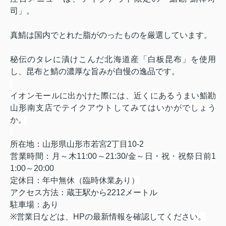
司」。
真鯖は国内でとれた脂がのったものを厳選しています。
秘伝のタレに漬けこんだ北海道産「白板昆布」を使用
し、昆布と鯖の濃厚な旨みが自慢の逸品です。
イオンモールに出かけた際には、近くにあるうまい鮨勘
山形南支店でテイクアウトしてみてはいかがでしょう
か。
所在地：
山形県山形市若宮
2
丁目
10-2
営業時間：
月～木
11:00
～
2
1:30/
金～日・祝・祝祭日前
1
1:00
～
20:00
定休日：
年中無休（臨時休業あり）
アクセス方法：蔵王駅から
2212
メートル
駐車場：あり
※
営業日などは、
HP
の最新情報を確認してください。