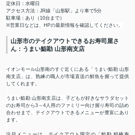
定休日：水曜日
アクセス方法：
JR
線「山形駅」より車で
5
分
駐車場：あり（
10
台まで）
※
営業日などは、
HP
の最新情報を確認してください。
山形市のテイクアウトできるお寿司屋さ
ん：うまい鮨勘 山形南支店
イオンモール山形南のすぐ近くにある「うまい鮨勘 山形
南支店」は、熟練の職人が市場直送の
鮮魚を握って提供
してくれます。
うまい鮨勘 山形南支店は、子どもが好きなサラダセット
のお寿司から
3
～
4
人用のファミリー向け握り寿司の詰め
合わせまで、テイクアウトできるメニューが豊富にあり
ます。
注目メニューは、テイクアウト限定の「鮨勘 鯖棒寿