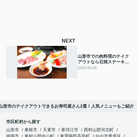
NEXT
山形市での肉料理のテイク
アウトなら石焼ステーキ贅
とくろぬまがおすすめ
2020.06.09
山形市のテイクアウトできるお寿司屋さん2選！人気メニューもご紹介
市区町村から探す
山形市
東根市
天童市
寒河江市
西村山郡河北町
南陽市
東村山郡中山町
東置賜郡高畠町
仙台市青葉区