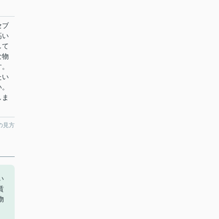
セブ
高い
して
な物
す。
たい
い。
しま
の見方
い
賃
物