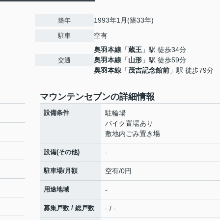
1993年1月(築33年)
築年
空有
駐車
奥羽本線
「
蔵王
」駅 徒歩34分
奥羽本線
「
山形
」駅 徒歩59分
交通
奥羽本線
「
茂吉記念館前
」駅 徒歩79分
マウンテンセブンの詳細情報
設備条件
駐輪場
バイク置場あり
敷地内ごみ置き場
設備(その他)
-
駐車場/月額
空有/0円
用途地域
-
募集戸数 / 総戸数
- / -