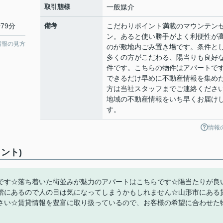
取引態様
一般媒介
79分
備考
こだわりポイント満載のマウンテン
ン。あると使い勝手がよく利便性が
情報の見方
のが敷地内ごみ置き場です。条件と
多くの方がこだわる、陽当りも良好
件です。こちらの物件はアパートで
できるだけ早めに不動産情報を集め
方は当社スタッフまでご連絡くださ
地域の不動産情報をいち早くお届け
す。
情報
ント)
です☆落ち着いた街並みが魅力のアパートはこちらです☆陽当たりが良
階にあるので人の目は気になってしまうかもしれません☆山形市にある
さい☆賃貸情報を豊富に取り扱っているので、お客様の希望に合わせた