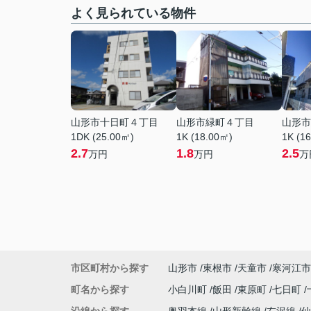
よく見られている物件
山形市十日町４丁目
山形市緑町４丁目
山形市
1DK (25.00㎡)
1K (18.00㎡)
1K (1
2.7
1.8
2.5
万円
万円
万
市区町村から探す
山形市
東根市
天童市
寒河江市
町名から探す
小白川町
飯田
東原町
七日町