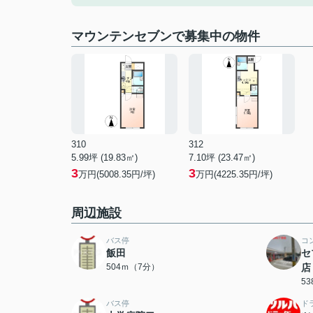
マウンテンセブンで募集中の物件
310
312
5.99坪 (19.83㎡)
7.10坪 (23.47㎡)
3
3
万円(5008.35円/坪)
万円(4225.35円/坪)
周辺施設
バス停
コ
飯田
セ
504ｍ（7分）
店
5
バス停
ド