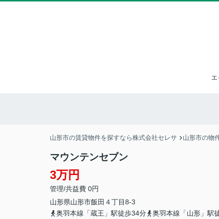
エ
山形市の賃貸物件を探すなら株式会社セレサ
山形市の物
マウンテンセブン
3万円
管理/共益費 0円
山形県
山形市
飯田
４丁目8-3
奥羽本線「蔵王」駅徒歩34分
奥羽本線「山形」駅徒