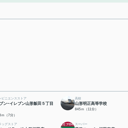
ンビニエンスストア
高校
ブン−イレブン山形飯田５丁目
山形明正高等学校
845ｍ（11分）
38ｍ（7分）
ラッグストア
スーパー