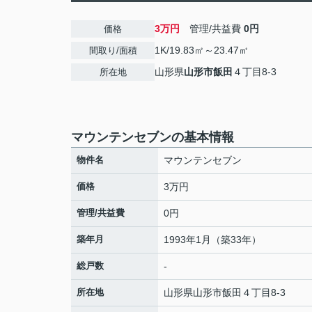
3万円
管理/共益費
0円
価格
1K/19.83㎡～23.47㎡
間取り/面積
山形県
山形市
飯田
４丁目8-3
所在地
マウンテンセブンの基本情報
物件名
マウンテンセブン
価格
3万円
管理/共益費
0円
築年月
1993年1月（築33年）
総戸数
-
所在地
山形県
山形市
飯田
４丁目8-3