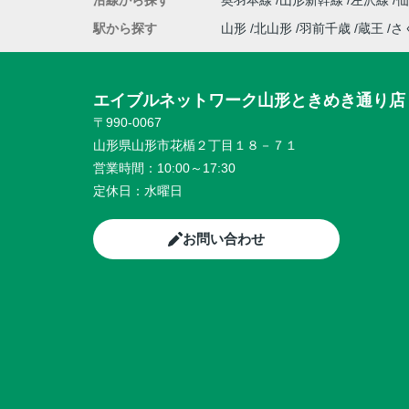
沿線から探す
奥羽本線
山形新幹線
左沢線
駅から探す
山形
北山形
羽前千歳
蔵王
さ
エイブルネットワーク山形ときめき通り店
〒990-0067
山形県山形市花楯２丁目１８－７１
営業時間：
10:00～17:30
定休日：
水曜日
お問い合わせ