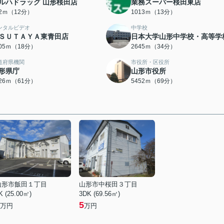
ルハドラッグ 山形桜田店
業務スーパー桜田東店
52ｍ（12分）
1013ｍ（13分）
ンタルビデオ
中学校
ＳＵＴＡＹＡ東青田店
日本大学山形中学校・高等学
405ｍ（18分）
2645ｍ（34分）
道府県機関
市役所・区役所
形県庁
山形市役所
826ｍ（61分）
5452ｍ（69分）
山形市飯田１丁目
山形市中桜田３丁目
K (25.00㎡)
3DK (69.56㎡)
5
万円
万円