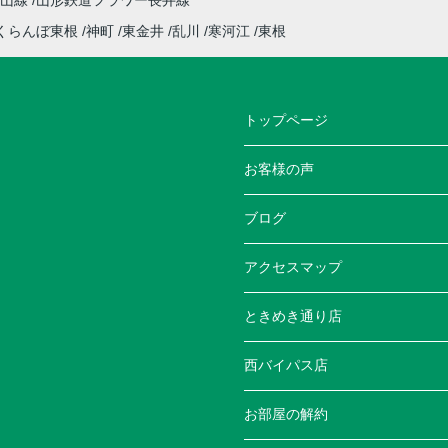
仙山線
山形鉄道フラワー長井線
くらんぼ東根
神町
東金井
乱川
寒河江
東根
トップページ
お客様の声
ブログ
アクセスマップ
ときめき通り店
西バイパス店
お部屋の解約