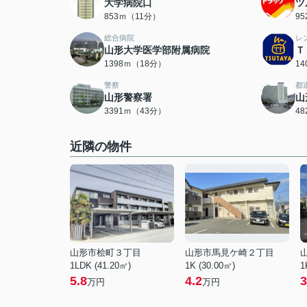
大学病院口
ツ
853ｍ（11分）
9
総合病院
レ
山形大学医学部附属病院
Ｔ
1398ｍ（18分）
1
警察
都
山形警察署
山
3391ｍ（43分）
4
近隣の物件
山形市桧町３丁目
山形市馬見ケ崎２丁目
1LDK (41.20㎡)
1K (30.00㎡)
1
5.8
4.2
3
万円
万円