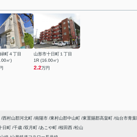
緑町４丁目
山形市十日町１丁目
6.00㎡)
1R (16.00㎡)
2.2
円
万円
西村山郡河北町
南陽市
東村山郡中山町
東置賜郡高畠町
仙台市青葉
十日町
千歳
双月町
あこや町
桜田西
松山