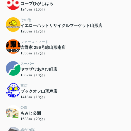
コープひがしはら
1245ｍ（16分）
その他
イエローハットリサイクルマーケット山形店
1288ｍ（17分）
ファーストフード
吉野家 286号線山形南店
1356ｍ（17分）
スーパー
ヤマザワあさひ町店
1382ｍ（18分）
書店
ブックオフ山形寿店
1418ｍ（18分）
公園
もみじ公園
1538ｍ（20分）
総合病院