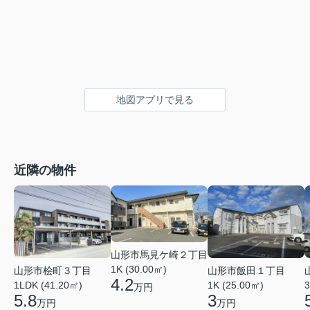
地図アプリで見る
近隣の物件
山形市馬見ケ崎２丁目
1K (30.00㎡)
山形市桧町３丁目
山形市飯田１丁目
4.2
1LDK (41.20㎡)
1K (25.00㎡)
3
万円
5.8
3
万円
万円