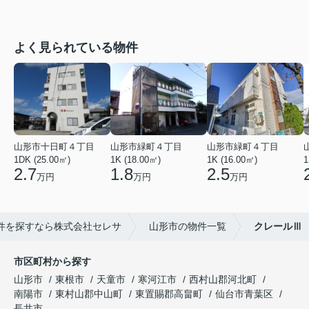
よく見られている物件
山形市十日町４丁目
山形市緑町４丁目
山形市緑町４丁目
1DK (25.00㎡)
1K (18.00㎡)
1K (16.00㎡)
1
2.7
1.8
2.5
万円
万円
万円
件を探すなら株式会社セレサ
山形市の物件一覧
クレールⅢ
市区町村から探す
山形市
東根市
天童市
寒河江市
西村山郡河北町
南陽市
東村山郡中山町
東置賜郡高畠町
仙台市青葉区
長井市