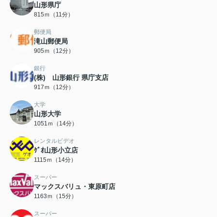
山形県庁
815ｍ（11分）
郵便局
滝山郵便局
905ｍ（12分）
銀行
(株) 山形銀行 県庁支店
917ｍ（12分）
大学
山形大学
1051ｍ（14分）
レンタルビデオ
ｹﾞｵ山形小立店
1115ｍ（14分）
スーパー
マックスバリュ・東原町店
1163ｍ（15分）
スーパー