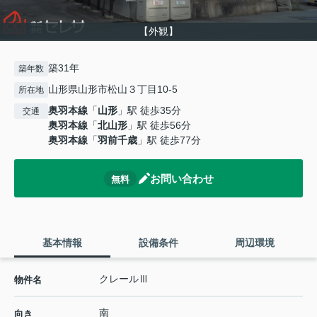
【外観】
築31年
築年数
山形県山形市松山３丁目10-5
所在地
奥羽本線
「
山形
」駅 徒歩35分
交通
奥羽本線
「
北山形
」駅 徒歩56分
奥羽本線
「
羽前千歳
」駅 徒歩77分
お問い合わせ
無料
基本情報
設備条件
周辺環境
クレールⅢ
物件名
南
向き