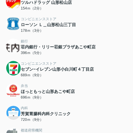
ツルハドラッグ 山形松山店
154ｍ（2分）
コンビニエンスストア
ローソン Ｌ＿山形松山三丁目
178ｍ（3分）
銀行
荘内銀行・リリー荘銀プラザあこや町店
396ｍ（5分）
コンビニエンスストア
セブン−イレブン山形小白川町４丁目店
689ｍ（9分）
弁当
ほっともっと山形あこや町店
696ｍ（9分）
内科
芳賀胃腸科内科クリニック
720ｍ（9分）
都道府県機関