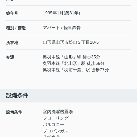
1995年1月(築31年)
築年月
アパート / 軽量鉄骨
種別 / 構造
山形県
山形市
松山
３丁目10-5
所在地
奥羽本線
「
山形
」駅 徒歩35分
交通
奥羽本線
「
北山形
」駅 徒歩56分
奥羽本線
「
羽前千歳
」駅 徒歩77分
設備条件
室内洗濯機置場
設備条件
フローリング
バルコニー
プロパンガス