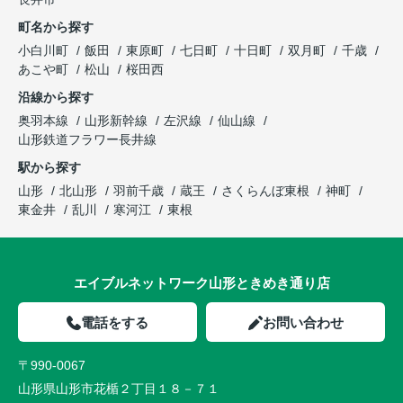
町名から探す
小白川町
飯田
東原町
七日町
十日町
双月町
千歳
あこや町
松山
桜田西
沿線から探す
奥羽本線
山形新幹線
左沢線
仙山線
山形鉄道フラワー長井線
駅から探す
山形
北山形
羽前千歳
蔵王
さくらんぼ東根
神町
東金井
乱川
寒河江
東根
エイブルネットワーク山形ときめき通り店
電話をする
お問い合わせ
〒990-0067
山形県山形市花楯２丁目１８－７１