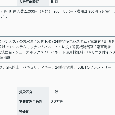
即時
入居可能時期
7万円 町内会費:1,000円（月額） ruumサポート費用:1,980円（月額） 
 ガス
パンガス / 公営水道 / 公共下水 / 24時間換気システム / 電気有 / 照明
口以上 / システムキッチン / バス・トイレ別 / 追焚機能浴室 / 浴室乾燥
独立洗面台 / シューズボックス / BS / ネット使用料無料 / TVモニタ付イン
/ 角部屋
、2階以上、セキュリティキー、24時間管理、LGBTQフレンドリー
一般
賃貸区分
2.2万円
更新事務手数料
-
特優賃