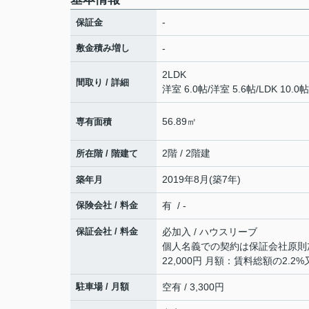
-
保証金
敷金積み増し
-
2LDK
間取り / 詳細
洋室 6.0帖
/
洋室 5.6帖
/
LDK 10.0帖
56.89㎡
専有面積
2階 / 2階建
所在階 / 階建て
2019年8月(築7年)
築年月
保険会社 / 料金
有 / -
保証会社 / 料金
必加入 / ハウスリーブ
個人名義での契約は保証会社原則
22,000円 月額：賃料総額の2.2%
駐車場 / 月額
空有 / 3,300円