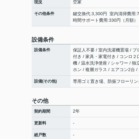
空家
現況
その他条件
鍵交換代:3,300円 室内清掃費用:
時間サポート費用:330円（月額）
設備条件
設備条件
保証人不要 / 室内洗濯機置場 / プロ
付き / 家具・家電付き / コンロ２
機 / 温水洗浄便座 / シャワー / 
ホン / 複層ガラス / エアコン2台 
設備(その他)
専用ゴミ置き場、防振フローリング
その他
2年
契約期間
-
更新料
-
総戸数