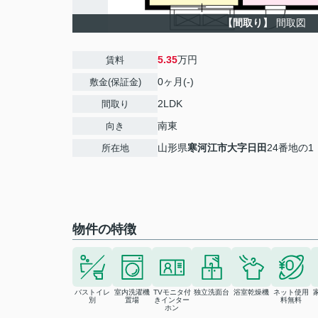
【間取り】
間取図
5.35
万円
賃料
0ヶ月(-)
敷金(保証金)
2LDK
間取り
南東
向き
山形県
寒河江市
大字日田
24番地の1
所在地
物件の特徴
バストイレ
室内洗濯機
TVモニタ付
独立洗面台
浴室乾燥機
ネット使用
別
置場
きインター
料無料
ホン