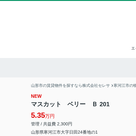
エ
山形市の賃貸物件を探すなら株式会社セレサ
寒河江市の
NEW
マスカット ベリー Ｂ 201
5.35
万円
管理 / 共益費 2,300円
山形県
寒河江市
大字日田
24番地の1