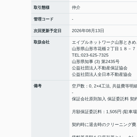
仲介
取引態様
-
管理コード
2026年08月13日
次回更新予定日
取扱会社
エイブルネットワーク山形ときめ
山形県山形市花楯２丁目１８－
TEL:023-625-7325
山形県知事 (3) 第2435号
公益社団法人不動産保証協会
公益社団法人全日本不動産協会
備考
空戸数：0, 2×4工法, 共益費等明細
-
保証会社原則加入 保証委託料 契約時
月額保証委託料：1,505円 (駐車
契約時に退去時のクリーニング費と