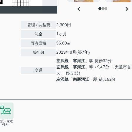
2,300円
管理 / 共益費
1ヶ月
礼金
56.89㎡
専有面積
2019年8月(築7年)
築年月
左沢線
「
寒河江
」駅 徒歩32分
左沢線
「
寒河江
」駅 バス7分 「天童市営
交通
ス」 停歩3分
左沢線
「
南寒河江
」駅 徒歩52分
家具・家電
付き