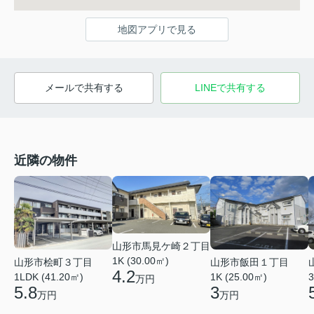
地図アプリで見る
メールで共有する
LINEで共有する
近隣の物件
山形市馬見ケ崎２丁目
1K (30.00㎡)
山形市桧町３丁目
山形市飯田１丁目
4.2
1LDK (41.20㎡)
1K (25.00㎡)
3
万円
5.8
3
万円
万円