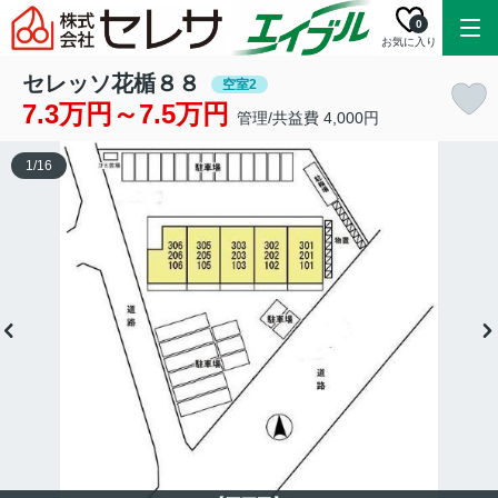
0
お気に入り
セレッソ花楯８８
空室2
7.3万円～7.5万円
管理/共益費 4,000円
1
/
16