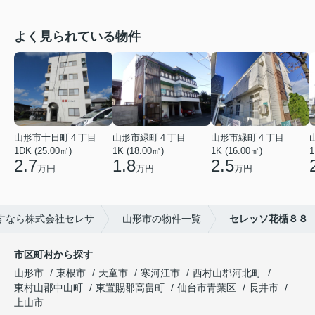
よく見られている物件
山形市十日町４丁目
山形市緑町４丁目
山形市緑町４丁目
1DK (25.00㎡)
1K (18.00㎡)
1K (16.00㎡)
1
2.7
1.8
2.5
万円
万円
万円
すなら株式会社セレサ
山形市の物件一覧
セレッソ花楯８８
市区町村から探す
山形市
東根市
天童市
寒河江市
西村山郡河北町
東村山郡中山町
東置賜郡高畠町
仙台市青葉区
長井市
上山市