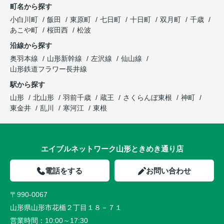
町名から探す
小白川町
飯田
東原町
七日町
十日町
双月町
千歳
あこや町
桜田西
松波
沿線から探す
奥羽本線
山形新幹線
左沢線
仙山線
山形鉄道フラワー長井線
駅から探す
山形
北山形
羽前千歳
蔵王
さくらんぼ東根
神町
東金井
乱川
寒河江
東根
エイブルネットワーク山形ときめき通り店
電話をする
お問い合わせ
〒990-0067
山形県山形市花楯２丁目１８－７１
営業時間：
10:00～17:30