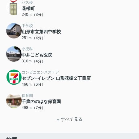
バス停
花楯町
240ｍ（3分）
中学校
山形市立第四中学校
251ｍ（4分）
小児科
中井こども医院
310ｍ（4分）
コンビニエンスストア
セブン−イレブン 山形花楯２丁目店
466ｍ（6分）
保育園
千歳ののはな保育園
498ｍ（7分）
すべて見る