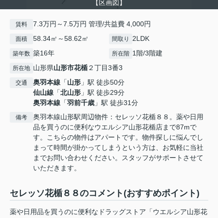
【区画図】
7.3万円～7.5万円 管理/共益費 4,000円
賃料
58.34㎡～58.62㎡
2LDK
面積
間取り
築16年
1階/3階建
築年数
所在階
山形県
山形市
花楯
２丁目3番3
所在地
奥羽本線
「
山形
」駅 徒歩50分
交通
仙山線
「
北山形
」駅 徒歩29分
奥羽本線
「
羽前千歳
」駅 徒歩31分
奥羽本線山形駅周辺物件：セレッソ花楯８８。薬や日用
備考
品を買うのに便利なウエルシア山形花楯店まで87mで
す。こちらの物件はアパートです。物件探しに悩んでし
まって時間が掛かってしまうという方は、お気軽に当社
までお問い合わせください。スタッフがサポートさせて
いただきます。
セレッソ花楯８８のコメント(おすすめポイント)
薬や日用品を買うのに便利なドラッグストア「ウエルシア山形花