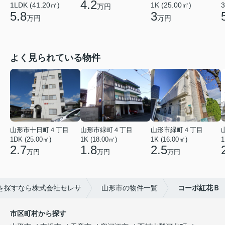
4.2
1LDK (41.20㎡)
1K (25.00㎡)
3
万円
5.8
3
万円
万円
よく見られている物件
山形市十日町４丁目
山形市緑町４丁目
山形市緑町４丁目
1DK (25.00㎡)
1K (18.00㎡)
1K (16.00㎡)
1
2.7
1.8
2.5
万円
万円
万円
を探すなら株式会社セレサ
山形市の物件一覧
コーポ紅花Ｂ
市区町村から探す