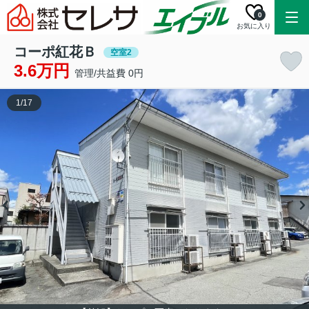
0
お気に入り
コーポ紅花Ｂ
空室2
3.6万円
管理/共益費 0円
1
/
17