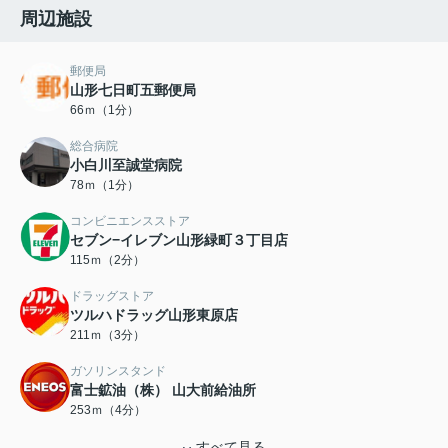
周辺施設
郵便局
山形七日町五郵便局
66ｍ（1分）
総合病院
小白川至誠堂病院
78ｍ（1分）
コンビニエンスストア
セブン−イレブン山形緑町３丁目店
115ｍ（2分）
ドラッグストア
ツルハドラッグ山形東原店
211ｍ（3分）
ガソリンスタンド
富士鉱油（株） 山大前給油所
253ｍ（4分）
すべて見る