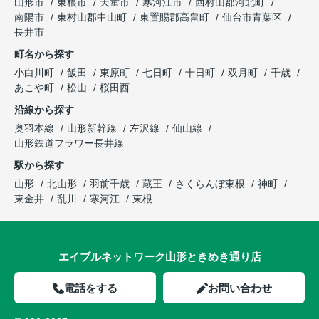
山形市
東根市
天童市
寒河江市
西村山郡河北町
南陽市
東村山郡中山町
東置賜郡高畠町
仙台市青葉区
長井市
町名から探す
小白川町
飯田
東原町
七日町
十日町
双月町
千歳
あこや町
松山
桜田西
沿線から探す
奥羽本線
山形新幹線
左沢線
仙山線
山形鉄道フラワー長井線
駅から探す
山形
北山形
羽前千歳
蔵王
さくらんぼ東根
神町
東金井
乱川
寒河江
東根
エイブルネットワーク山形ときめき通り店
電話をする
お問い合わせ