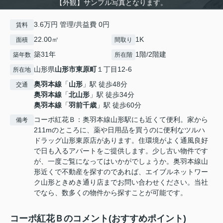
【外観】サンプル写真となります。
3.6万円 管理/共益費 0円
賃料
22.00㎡
1K
面積
間取り
築31年
1階/2階建
築年数
所在階
山形県
山形市
東原町
１丁目12-6
所在地
奥羽本線
「
山形
」駅 徒歩48分
交通
奥羽本線
「
北山形
」駅 徒歩34分
奥羽本線
「
羽前千歳
」駅 徒歩60分
コーポ紅花Ｂ：奥羽本線山形駅にも近くて便利。家から
備考
211mのところに、薬や日用品を買うのに便利なツルハ
ドラッグ山形東原店があります。住環境がよく通風良好
で日も入るアパートをご提供します。少し古い物件です
が、一度ご覧になってはいかがでしょうか。奥羽本線山
形近くで不動産を探すのであれば、エイブルネットワー
ク山形ときめき通り店までお問い合わせください。当社
でなら、数多くの物件から探すことが可能です。
コーポ紅花Ｂのコメント(おすすめポイント)