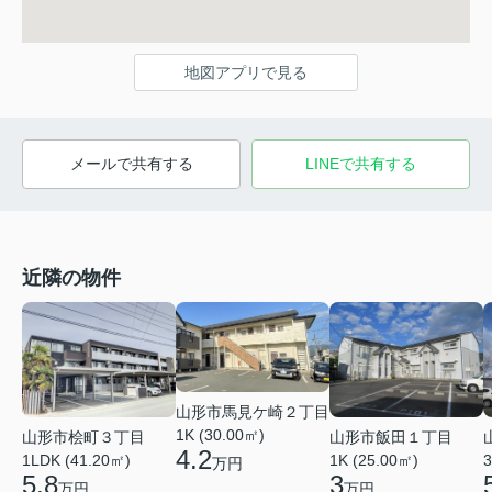
地図アプリで見る
メールで共有する
LINEで共有する
近隣の物件
山形市馬見ケ崎２丁目
1K (30.00㎡)
山形市桧町３丁目
山形市飯田１丁目
4.2
1LDK (41.20㎡)
1K (25.00㎡)
3
万円
5.8
3
万円
万円