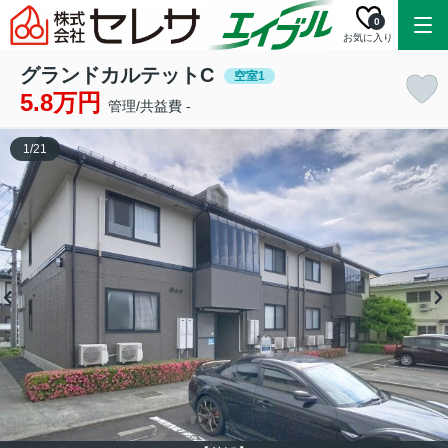
0
お気に入り
グランドカルテットC
空室1
5.8万円
管理/共益費 -
1
/
21