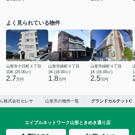
よく見られている物件
山形市十日町４丁目
山形市緑町４丁目
山形市緑町４丁目
1DK (25.00㎡)
1K (18.00㎡)
1K (16.00㎡)
1
2.7
1.8
2.5
万円
万円
万円
ら株式会社セレサ
山形市の物件一覧
グランドカルテットC
エイブルネットワーク山形ときめき通り店