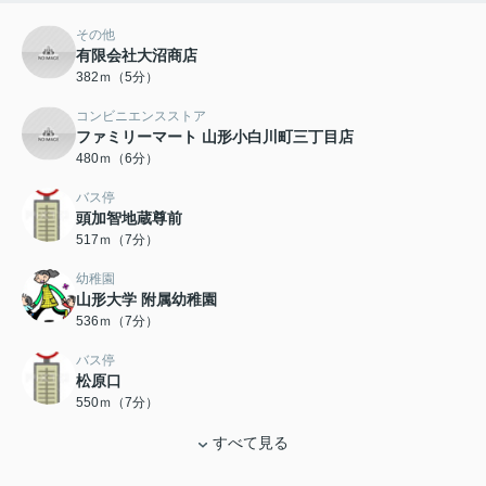
その他
有限会社大沼商店
382ｍ（5分）
コンビニエンスストア
ファミリーマート 山形小白川町三丁目店
480ｍ（6分）
バス停
頭加智地蔵尊前
517ｍ（7分）
幼稚園
山形大学 附属幼稚園
536ｍ（7分）
バス停
松原口
550ｍ（7分）
すべて見る