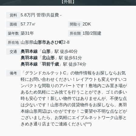
【外観】
5.8万円 管理/共益費 -
賃料
57.77㎡
2DK
面積
間取り
築31年
1階/2階建
築年数
所在階
山形県
山形市
あさひ町
2-8
所在地
奥羽本線
「
山形
」駅 徒歩40分
交通
奥羽本線
「
北山形
」駅 徒歩51分
奥羽本線
「
羽前千歳
」駅 徒歩74分
「グランドカルテットC」の物件情報をお探しならお気
備考
軽にお問い合わせください！レイアウトも変えやすいコ
ンパクトな間取りのアパートです！敷地内ごみ置き場が
あるため気軽にごみ捨てを行うことができ、ゴミの多い
時も安心です！新しい物件ではありませんが、不便な点
は少ないです！山形市内の賃貸物件をお探しなら、奥羽
本線山形周辺はいかがですか！ご要望や不明な点などが
ございましたら、お気軽にエイブルネットワーク山形と
きめき通り店までご連絡ください(^^)