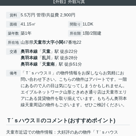
【外観】外観写真
5.5万円 管理/共益費 2,900円
賃料
41.15㎡
1LDK
面積
間取り
築1年
1階/2階建
築年数
所在階
山形県
天童市
大字小関
47番地22
所在地
奥羽本線
「
天童
」駅 徒歩22分
交通
奥羽本線
「
乱川
」駅 徒歩28分
奥羽本線
「
天童南
」駅 徒歩51分
「Ｔ´ｓハウスⅡ」の物件情報をお探しならお気軽にお
備考
問い合わせ下さい。こちらの物件はアパートです。一階
にあるので人の目は気になってしまうかもしれません。
エイブルネットワーク山形ときめき通り店は天童市エリ
アにある賃貸物件を取り揃えています。もちろん奥羽本
線天童周辺の物件もございます。ぜひご検討ください。
Ｔ´ｓハウスⅡのコメント(おすすめポイント)
天童市近辺での物件情報：大好評のあの物件「Ｔ´ｓハウス