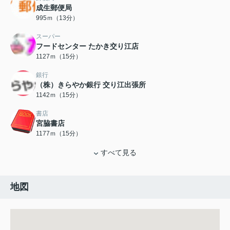
成生郵便局
995ｍ（13分）
スーパー
フードセンター たかき交り江店
1127ｍ（15分）
銀行
（株）きらやか銀行 交り江出張所
1142ｍ（15分）
書店
宮脇書店
1177ｍ（15分）
すべて見る
地図