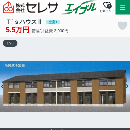
0
お気に入り
Ｔ´ｓハウスⅡ
空室1
5.5万円
管理/共益費 2,900円
1
/
20