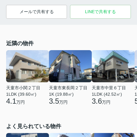
メールで共有する
LINEで共有する
近隣の物件
天童市小関２丁目
天童市中里６丁目
天童市東長岡２丁目
1LDK (39.60㎡)
1LDK (42.52㎡)
1
1K (19.88㎡)
4.1
3.6
3.5
万円
万円
万円
よく見られている物件