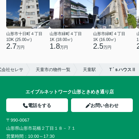
山形市十日町４丁目
山形市緑町４丁目
山形市緑町４丁目
1DK (25.00㎡)
1K (18.00㎡)
1K (16.00㎡)
1
2.7
1.8
2.5
万円
万円
万円
式会社セレサ
天童市の物件一覧
天童駅
Ｔ´ｓハウスⅡ
エイブルネットワーク山形ときめき通り店
電話をする
お問い合わせ
〒990-0067
山形県山形市花楯２丁目１８－７１
営業時間：
10:00～17:30