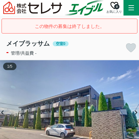
0
お気に入り
この物件の募集は終了しました。
メイブラッサム
空室0
-
管理/共益費 -
1
/
5