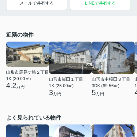
メールで共有する
LINEで共有する
近隣の物件
山形市馬見ケ崎２丁目
1K (30.00㎡)
山形市飯田１丁目
山形市中桜田３丁目
4.2
1K (25.00㎡)
3DK (69.56㎡)
1
万円
3
5
万円
万円
よく見られている物件