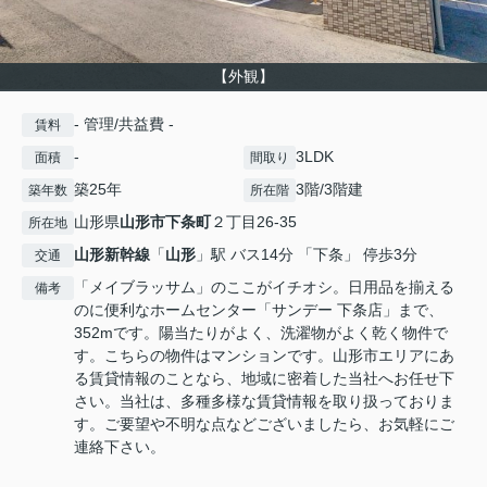
【外観】
- 管理/共益費 -
賃料
-
3LDK
面積
間取り
築25年
3階/3階建
築年数
所在階
山形県
山形市
下条町
２丁目26-35
所在地
山形新幹線
「
山形
」駅 バス14分 「下条」 停歩3分
交通
「メイブラッサム」のここがイチオシ。日用品を揃える
備考
のに便利なホームセンター「サンデー 下条店」まで、
352mです。陽当たりがよく、洗濯物がよく乾く物件で
す。こちらの物件はマンションです。山形市エリアにあ
る賃貸情報のことなら、地域に密着した当社へお任せ下
さい。当社は、多種多様な賃貸情報を取り扱っておりま
す。ご要望や不明な点などございましたら、お気軽にご
連絡下さい。