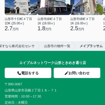
山形市十日町４丁目
山形市緑町４丁目
山形市緑町４丁目
1DK (25.00㎡)
1K (18.00㎡)
1K (16.00㎡)
1
2.7
1.8
2.5
万円
万円
万円
探すなら株式会社セレサ
山形市の物件一覧
メイブラッサム
エイブルネットワーク山形ときめき通り店
電話をする
お問い合わせ
〒990-0067
山形県山形市花楯２丁目１８－７１
営業時間：
10:00～17:30
定休日：
水曜日