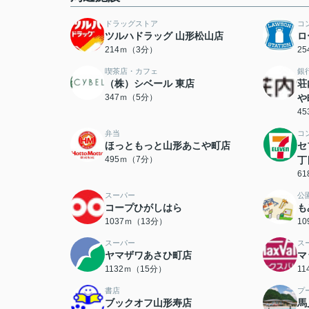
ドラッグストア
コ
ツルハドラッグ 山形松山店
ロ
214ｍ（3分）
2
喫茶店・カフェ
銀
（株）シベール 東店
荘
347ｍ（5分）
や
4
弁当
コ
ほっともっと山形あこや町店
セ
495ｍ（7分）
丁
6
スーパー
公
コープひがしはら
も
1037ｍ（13分）
1
スーパー
ス
ヤマザワあさひ町店
マ
1132ｍ（15分）
1
書店
プ
ブックオフ山形寿店
馬