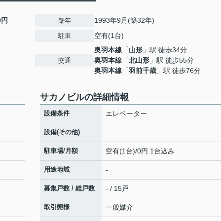
0円
1993年9月(築32年)
築年
空有(1台)
駐車
奥羽本線
「
山形
」駅 徒歩34分
奥羽本線
「
北山形
」駅 徒歩55分
交通
奥羽本線
「
羽前千歳
」駅 徒歩76分
サカノビルの詳細情報
設備条件
エレベーター
設備(その他)
-
駐車場/月額
空有(1台)/0円 1台込み
用途地域
-
募集戸数 / 総戸数
- / 15戸
取引態様
一般媒介