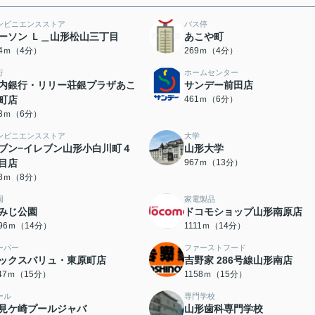
ンビニエンスストア
バス停
ーソン Ｌ＿山形松山三丁目
あこや町
54ｍ（4分）
269ｍ（4分）
行
ホームセンター
内銀行・リリー荘銀プラザあこ
サンデー前田店
町店
461ｍ（6分）
53ｍ（6分）
ンビニエンスストア
大学
ブン−イレブン山形小白川町４
山形大学
目店
967ｍ（13分）
18ｍ（8分）
園
家電製品
みじ公園
ドコモショップ山形南原店
096ｍ（14分）
1111ｍ（14分）
ーパー
ファーストフード
ックスバリュ・東原町店
吉野家 286号線山形南店
147ｍ（15分）
1158ｍ（15分）
ール
専門学校
見ケ崎プールジャバ
山形歯科専門学校