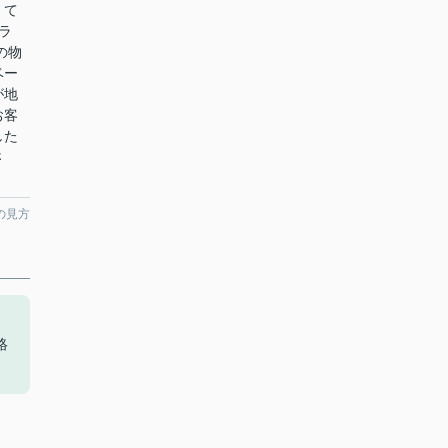
くて
ラ
の物
ベー
が地
お客
した
さ
の見方
絡