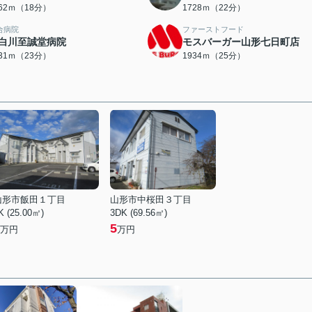
362ｍ（18分）
1728ｍ（22分）
合病院
ファーストフード
白川至誠堂病院
モスバーガー山形七日町店
831ｍ（23分）
1934ｍ（25分）
山形市飯田１丁目
山形市中桜田３丁目
K (25.00㎡)
3DK (69.56㎡)
5
万円
万円