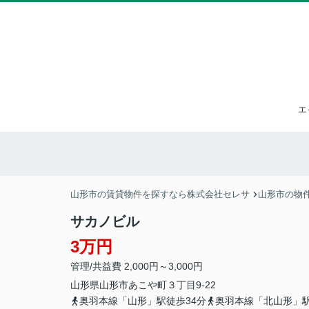
エ
山形市の賃貸物件を探すなら株式会社セレサ
山形市の物
サカノビル
3万円
管理/共益費 2,000円～3,000円
山形県
山形市
あこや町
３丁目9-22
奥羽本線「山形」駅徒歩34分
奥羽本線「北山形」駅