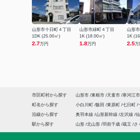
山形市十日町４丁目
山形市緑町４丁目
山形市
1DK (25.00㎡)
1K (18.00㎡)
1K (1
2.7
1.8
2.5
万円
万円
万
市区町村から探す
山形市
東根市
天童市
寒河江市
町名から探す
小白川町
飯田
東原町
七日町
沿線から探す
奥羽本線
山形新幹線
左沢線
駅から探す
山形
北山形
羽前千歳
蔵王
さ