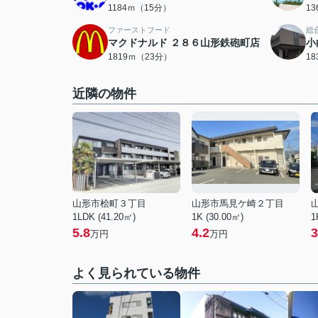
1184ｍ（15分）
1
ファーストフード
総
マクドナルド ２８６山形鉄砲町店
小
1819ｍ（23分）
1
近隣の物件
山形市桧町３丁目
山形市馬見ケ崎２丁目
1LDK (41.20㎡)
1K (30.00㎡)
1
5.8
4.2
3
万円
万円
よく見られている物件