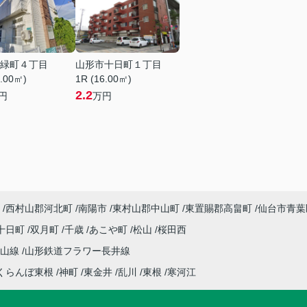
緑町４丁目
山形市十日町１丁目
6.00㎡)
1R (16.00㎡)
2.2
円
万円
西村山郡河北町
南陽市
東村山郡中山町
東置賜郡高畠町
仙台市青葉
十日町
双月町
千歳
あこや町
松山
桜田西
仙山線
山形鉄道フラワー長井線
くらんぼ東根
神町
東金井
乱川
東根
寒河江