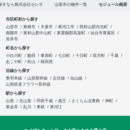
探すなら株式会社セレサ
山形市の物件一覧
セジュール南原
市区町村から探す
山形市
東根市
天童市
寒河江市
西村山郡河北町
南陽市
東村山郡中山町
東置賜郡高畠町
仙台市青葉区
長井市
町名から探す
小白川町
飯田
東原町
七日町
十日町
双月町
千歳
あこや町
松山
桜田西
沿線から探す
奥羽本線
山形新幹線
左沢線
仙山線
山形鉄道フラワー長井線
駅から探す
山形
北山形
羽前千歳
蔵王
さくらんぼ東根
神町
東金井
乱川
東根
寒河江