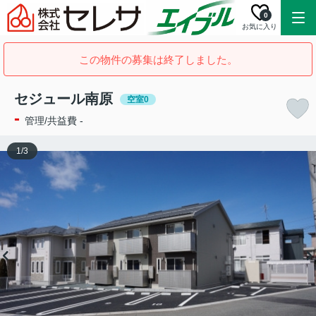
0
お気に入り
この物件の募集は終了しました。
セジュール南原
空室0
-
管理/共益費 -
1
/
3