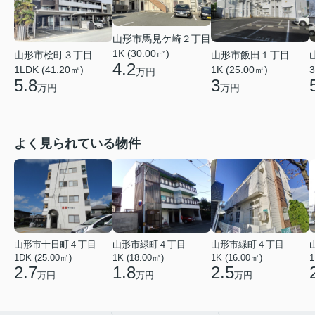
山形市馬見ケ崎２丁目
1K (30.00㎡)
山形市桧町３丁目
山形市飯田１丁目
4.2
1LDK (41.20㎡)
1K (25.00㎡)
3
万円
5.8
3
万円
万円
よく見られている物件
山形市十日町４丁目
山形市緑町４丁目
山形市緑町４丁目
1DK (25.00㎡)
1K (18.00㎡)
1K (16.00㎡)
1
2.7
1.8
2.5
万円
万円
万円