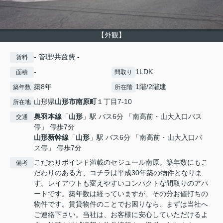
【外観】
- 管理/共益費 -
賃料
-
1LDK
面積
間取り
築8年
1階/2階建
築年数
所在階
山形県
山形市
南原町
１丁目7-10
所在地
奥羽本線
「
山形
」駅 バス6分 「南高前・山大入口バス
交通
停」 停歩7分
山形新幹線
「
山形
」駅 バス6分 「南高前・山大入口バ
ス停」 停歩7分
こだわりポイント満載のセジュール南原。築年数にもこ
備考
だわりのある方、コチラは平成30年築の物件となりま
す。レイアウトも変えやすいコンパクトな間取りのアパ
ートです。築年数は経っていますが、その分お値打ちの
物件です。賃貸物件のことでお困りなら、まずは当社へ
ご連絡下さい。当社は、お客様に安心していただけるよ