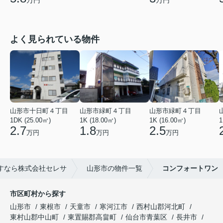
万円
万円
よく見られている物件
山形市十日町４丁目
山形市緑町４丁目
山形市緑町４丁目
1DK (25.00㎡)
1K (18.00㎡)
1K (16.00㎡)
1
2.7
1.8
2.5
万円
万円
万円
すなら株式会社セレサ
山形市の物件一覧
コンフォートワン
市区町村から探す
山形市
東根市
天童市
寒河江市
西村山郡河北町
東村山郡中山町
東置賜郡高畠町
仙台市青葉区
長井市