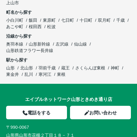
上山市
町名から探す
小白川町
飯田
東原町
七日町
十日町
双月町
千歳
あこや町
桜田西
松波
沿線から探す
奥羽本線
山形新幹線
左沢線
仙山線
山形鉄道フラワー長井線
駅から探す
山形
北山形
羽前千歳
蔵王
さくらんぼ東根
神町
東金井
乱川
寒河江
東根
エイブルネットワーク山形ときめき通り店
電話をする
お問い合わせ
〒990-0067
山形県山形市花楯２丁目１８－７１