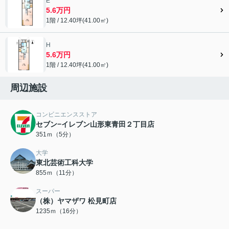
E
5.6万円
1階 / 12.40坪(41.00㎡)
H
5.6万円
1階 / 12.40坪(41.00㎡)
周辺施設
コンビニエンスストア
セブン−イレブン山形東青田２丁目店
351ｍ（5分）
大学
東北芸術工科大学
855ｍ（11分）
スーパー
（株）ヤマザワ 松見町店
1235ｍ（16分）