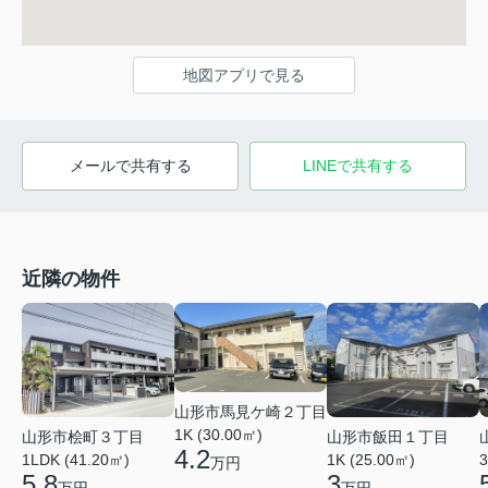
地図アプリで見る
メールで共有する
LINEで共有する
近隣の物件
山形市馬見ケ崎２丁目
1K (30.00㎡)
山形市桧町３丁目
山形市飯田１丁目
4.2
1LDK (41.20㎡)
1K (25.00㎡)
3
万円
5.8
3