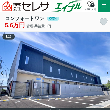
0
お気に入り
コンフォートワン
空室4
5.6万円
管理/共益費 0円
1
/
21