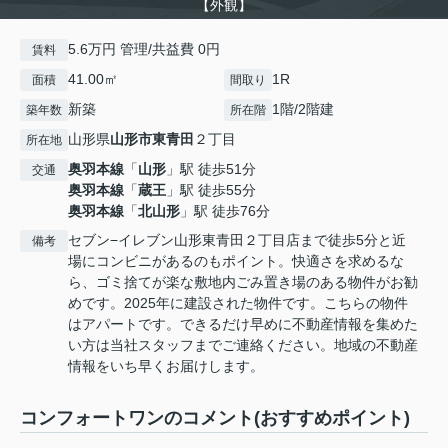
【外観】
5.6万円 管理/共益費 0円
賃料
41.00㎡
1R
面積
間取り
新築
1階/2階建
築年数
所在階
山形県
山形市
東青田
２丁目
所在地
奥羽本線
「
山形
」駅 徒歩51分
交通
奥羽本線
「
蔵王
」駅 徒歩55分
奥羽本線
「
北山形
」駅 徒歩76分
セブン−イレブン山形東青田２丁目店まで徒歩5分と近
備考
場にコンビニがあるのもポイント。快適さを求めるな
ら、ゴミ捨てが楽な敷地内ごみ置き場のある物件がお勧
めです。2025年に建設された物件です。こちらの物件
はアパートです。できるだけ早めに不動産情報を集めた
い方は当社スタッフまでご連絡ください。地域の不動産
情報をいち早くお届けします。
コンフォートワンのコメント(おすすめポイント)