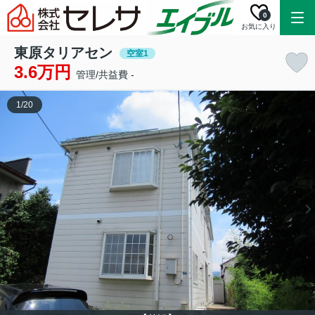
0
お気に入り
東原タリアセン
空室1
3.6万円
管理/共益費 -
1
/
20