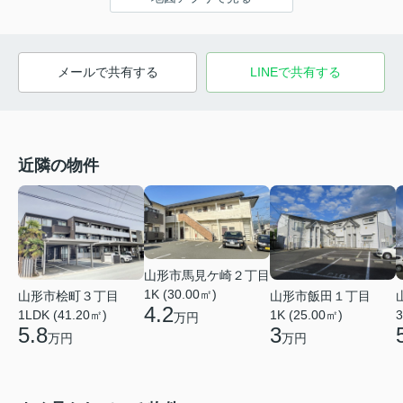
メールで共有する
LINEで共有する
近隣の物件
山形市馬見ケ崎２丁目
1K (30.00㎡)
山形市桧町３丁目
山形市飯田１丁目
4.2
1LDK (41.20㎡)
1K (25.00㎡)
3
万円
5.8
3
万円
万円