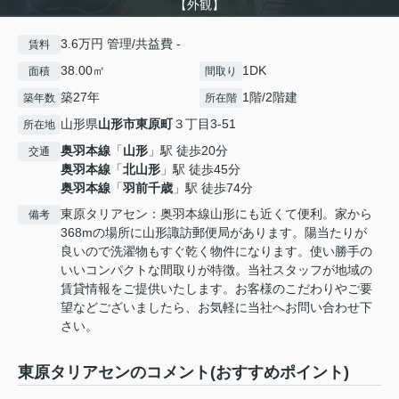
【外観】
3.6万円 管理/共益費 -
賃料
38.00㎡
1DK
面積
間取り
築27年
1階/2階建
築年数
所在階
山形県
山形市
東原町
３丁目3-51
所在地
奥羽本線
「
山形
」駅 徒歩20分
交通
奥羽本線
「
北山形
」駅 徒歩45分
奥羽本線
「
羽前千歳
」駅 徒歩74分
東原タリアセン：奥羽本線山形にも近くて便利。家から
備考
368mの場所に山形諏訪郵便局があります。陽当たりが
良いので洗濯物もすぐ乾く物件になります。使い勝手の
いいコンパクトな間取りが特徴。当社スタッフが地域の
賃貸情報をご提供いたします。お客様のこだわりやご要
望などございましたら、お気軽に当社へお問い合わせ下
さい。
東原タリアセンのコメント(おすすめポイント)