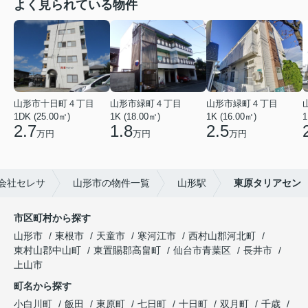
よく見られている物件
山形市十日町４丁目
山形市緑町４丁目
山形市緑町４丁目
1DK (25.00㎡)
1K (18.00㎡)
1K (16.00㎡)
1
2.7
1.8
2.5
万円
万円
万円
会社セレサ
山形市の物件一覧
山形駅
東原タリアセン
市区町村から探す
山形市
東根市
天童市
寒河江市
西村山郡河北町
東村山郡中山町
東置賜郡高畠町
仙台市青葉区
長井市
上山市
町名から探す
小白川町
飯田
東原町
七日町
十日町
双月町
千歳