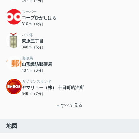
247ｍ（4分）
スーパー
コープひがしはら
310ｍ（4分）
バス停
東原三丁目
348ｍ（5分）
郵便局
山形諏訪郵便局
437ｍ（6分）
ガソリンスタンド
ヤマリョー（株） 十日町給油所
549ｍ（7分）
すべて見る
地図