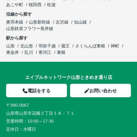
あこや町
桜田西
松波
沿線から探す
奥羽本線
山形新幹線
左沢線
仙山線
山形鉄道フラワー長井線
駅から探す
山形
北山形
羽前千歳
蔵王
さくらんぼ東根
神町
東金井
乱川
寒河江
東根
エイブルネットワーク山形ときめき通り店
電話をする
お問い合わせ
〒990-0067
山形県山形市花楯２丁目１８－７１
営業時間：
10:00～17:30
定休日：
水曜日