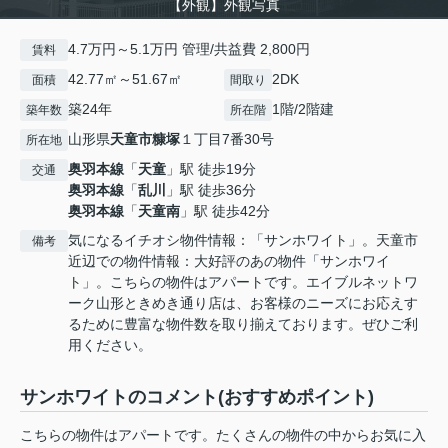
【外観】外観写真
4.7万円～5.1万円 管理/共益費 2,800円
賃料
42.77㎡～51.67㎡
2DK
面積
間取り
築24年
1階/2階建
築年数
所在階
山形県
天童市
糠塚
１丁目7番30号
所在地
奥羽本線
「
天童
」駅 徒歩19分
交通
奥羽本線
「
乱川
」駅 徒歩36分
奥羽本線
「
天童南
」駅 徒歩42分
気になるイチオシ物件情報：「サンホワイト」。天童市
備考
近辺での物件情報：大好評のあの物件「サンホワイ
ト」。こちらの物件はアパートです。エイブルネットワ
ーク山形ときめき通り店は、お客様のニーズにお応えす
るために豊富な物件数を取り揃えております。ぜひご利
用ください。
サンホワイトのコメント(おすすめポイント)
こちらの物件はアパートです。たくさんの物件の中からお気に入