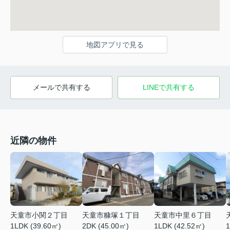
地図アプリで見る
メールで共有する
LINEで共有する
近隣の物件
天童市小関２丁目
天童市糠塚１丁目
天童市中里６丁目
1LDK (39.60㎡)
2DK (45.00㎡)
1LDK (42.52㎡)
1