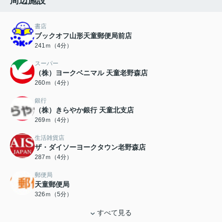
周辺施設
書店
ブックオフ山形天童郵便局前店
241ｍ（4分）
スーパー
（株）ヨークベニマル 天童老野森店
260ｍ（4分）
銀行
（株）きらやか銀行 天童北支店
269ｍ（4分）
生活雑貨店
ザ・ダイソーヨークタウン老野森店
287ｍ（4分）
郵便局
天童郵便局
326ｍ（5分）
すべて見る