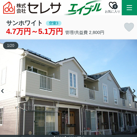
0
お気に入り
サンホワイト
空室3
4.7万円～5.1万円
管理/共益費 2,800円
1
/
20