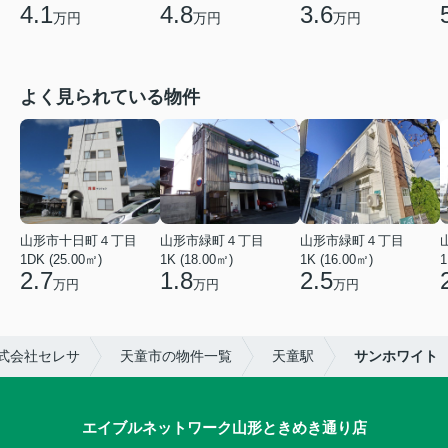
4.1
4.8
3.6
万円
万円
万円
よく見られている物件
山形市十日町４丁目
山形市緑町４丁目
山形市緑町４丁目
1DK (25.00㎡)
1K (18.00㎡)
1K (16.00㎡)
1
2.7
1.8
2.5
万円
万円
万円
式会社セレサ
天童市の物件一覧
天童駅
サンホワイト
エイブルネットワーク山形ときめき通り店