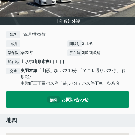
【外観】外観
- 管理/共益費 -
賃料
-
3LDK
面積
間取り
築23年
3階/3階建
築年数
所在階
山形県
山形市
白山
１丁目
所在地
奥羽本線
「
山形
」駅 バス10分 「ＹＴＵ通りバス停」 停
交通
歩6分
南栄町三丁目バス停「徒歩7分」バス停下車 徒歩分
お問い合わせ
無料
地図