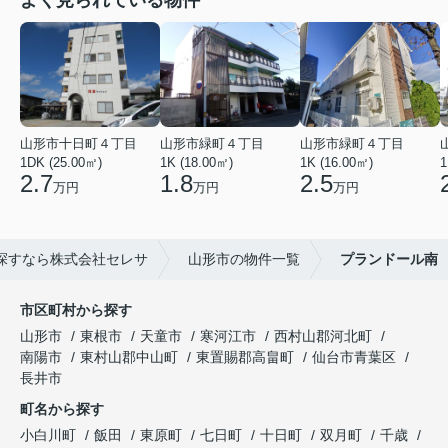
よく見られている物件
山形市十日町４丁目
山形市緑町４丁目
山形市緑町４丁目
1DK (25.00㎡)
1K (18.00㎡)
1K (16.00㎡)
1
2.7
1.8
2.5
万円
万円
万円
探すなら株式会社セレサ
山形市の物件一覧
プランドール南
市区町村から探す
山形市
東根市
天童市
寒河江市
西村山郡河北町
南陽市
東村山郡中山町
東置賜郡高畠町
仙台市青葉区
長井市
町名から探す
小白川町
飯田
東原町
七日町
十日町
双月町
千歳