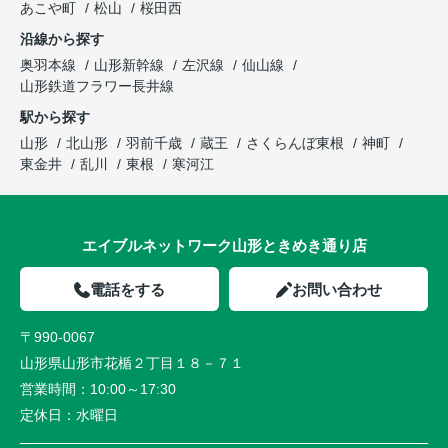
あこや町
松山
桜田西
沿線から探す
奥羽本線
山形新幹線
左沢線
仙山線
山形鉄道フラワー長井線
駅から探す
山形
北山形
羽前千歳
蔵王
さくらんぼ東根
神町
東金井
乱川
東根
寒河江
エイブルネットワーク山形ときめき通り店
電話をする
お問い合わせ
〒990-0067
山形県山形市花楯２丁目１８－７１
営業時間：
10:00～17:30
定休日：
水曜日