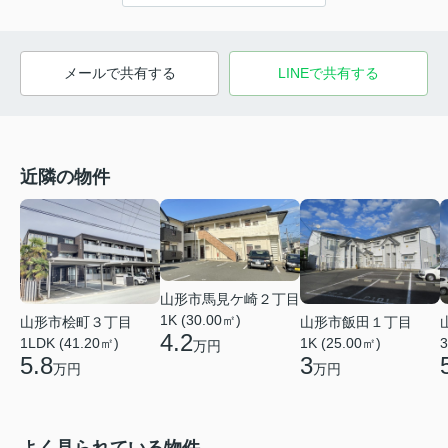
メールで共有する
LINEで共有する
近隣の物件
山形市馬見ケ崎２丁目
1K (30.00㎡)
山形市桧町３丁目
山形市飯田１丁目
4.2
1LDK (41.20㎡)
1K (25.00㎡)
3
万円
5.8
3
万円
万円