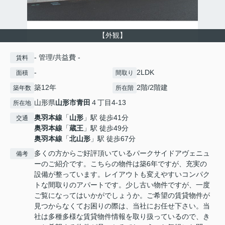
【外観】
- 管理/共益費 -
賃料
-
2LDK
面積
間取り
築12年
2階/2階建
築年数
所在階
山形県
山形市
青田
４丁目4-13
所在地
奥羽本線
「
山形
」駅 徒歩41分
交通
奥羽本線
「
蔵王
」駅 徒歩49分
奥羽本線
「
北山形
」駅 徒歩67分
多くの方からご好評頂いているパークサイドアヴェニュ
備考
ーのご紹介です。こちらの物件は築6年ですが、充実の
設備が整っています。レイアウトも変えやすいコンパク
トな間取りのアパートです。少し古い物件ですが、一度
ご覧になってはいかがでしょうか。ご希望の賃貸物件が
見つからなくてお困りの際は、当社にお任せ下さい。当
社は多種多様な賃貸物件情報を取り扱っているので、き