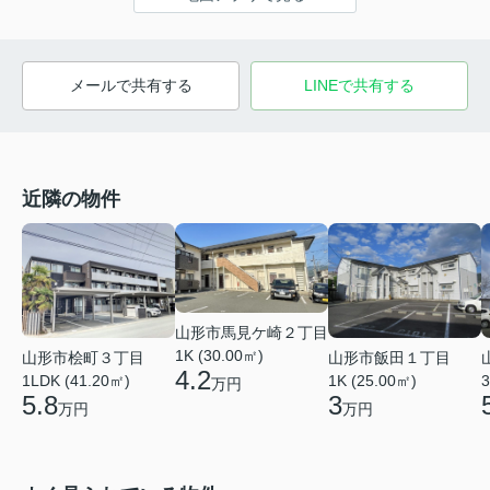
メールで共有する
LINEで共有する
近隣の物件
山形市馬見ケ崎２丁目
1K (30.00㎡)
山形市桧町３丁目
山形市飯田１丁目
4.2
1LDK (41.20㎡)
1K (25.00㎡)
3
万円
5.8
3
万円
万円