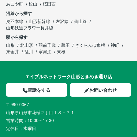
あこや町
松山
桜田西
沿線から探す
奥羽本線
山形新幹線
左沢線
仙山線
山形鉄道フラワー長井線
駅から探す
山形
北山形
羽前千歳
蔵王
さくらんぼ東根
神町
東金井
乱川
寒河江
東根
エイブルネットワーク山形ときめき通り店
電話をする
お問い合わせ
〒990-0067
山形県山形市花楯２丁目１８－７１
営業時間：
10:00～17:30
定休日：
水曜日