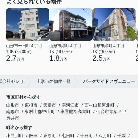
よく見られている物件
山形市十日町４丁目
山形市緑町４丁目
山形市緑町４丁目
1DK (25.00㎡)
1K (18.00㎡)
1K (16.00㎡)
1
2.7
1.8
2.5
万円
万円
万円
式会社セレサ
山形市の物件一覧
パークサイドアヴェニュー
市区町村から探す
山形市
東根市
天童市
寒河江市
西村山郡河北町
南陽市
東村山郡中山町
東置賜郡高畠町
仙台市青葉区
長井市
町名から探す
小白川町
飯田
東原町
七日町
十日町
双月町
千歳