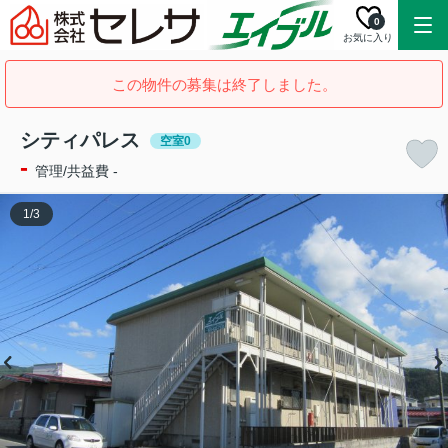
0
お気に入り
この物件の募集は終了しました。
シティパレス
空室0
-
管理/共益費 -
1
/
3