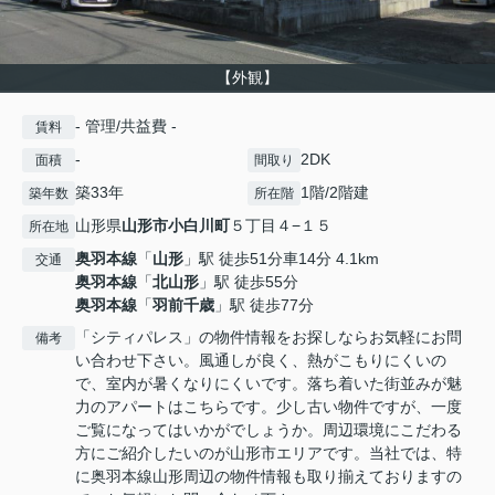
【外観】
- 管理/共益費 -
賃料
-
2DK
面積
間取り
築33年
1階/2階建
築年数
所在階
山形県
山形市
小白川町
５丁目４−１５
所在地
奥羽本線
「
山形
」駅 徒歩51分車14分 4.1km
交通
奥羽本線
「
北山形
」駅 徒歩55分
奥羽本線
「
羽前千歳
」駅 徒歩77分
「シティパレス」の物件情報をお探しならお気軽にお問
備考
い合わせ下さい。風通しが良く、熱がこもりにくいの
で、室内が暑くなりにくいです。落ち着いた街並みが魅
力のアパートはこちらです。少し古い物件ですが、一度
ご覧になってはいかがでしょうか。周辺環境にこだわる
方にご紹介したいのが山形市エリアです。当社では、特
に奥羽本線山形周辺の物件情報も取り揃えておりますの