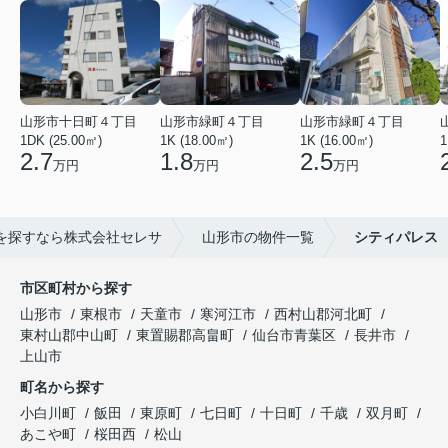
山形市十日町４丁目
山形市緑町４丁目
山形市緑町４丁目
1DK (25.00㎡)
1K (18.00㎡)
1K (16.00㎡)
1
2.7
1.8
2.5
万円
万円
万円
を探すなら株式会社セレサ
山形市の物件一覧
シティパレス
市区町村から探す
山形市
東根市
天童市
寒河江市
西村山郡河北町
東村山郡中山町
東置賜郡高畠町
仙台市青葉区
長井市
上山市
町名から探す
小白川町
飯田
東原町
七日町
十日町
千歳
双月町
あこや町
桜田西
松山