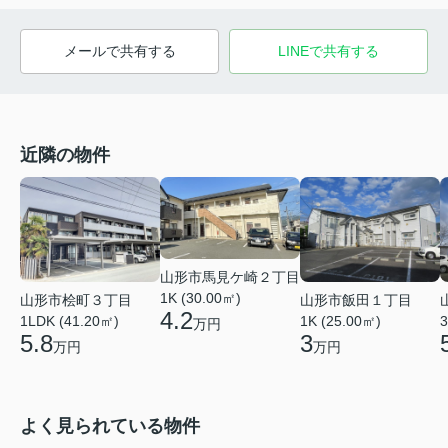
メールで共有する
LINEで共有する
近隣の物件
山形市馬見ケ崎２丁目
1K (30.00㎡)
山形市桧町３丁目
山形市飯田１丁目
4.2
1LDK (41.20㎡)
1K (25.00㎡)
3
万円
5.8
3
万円
万円
よく見られている物件