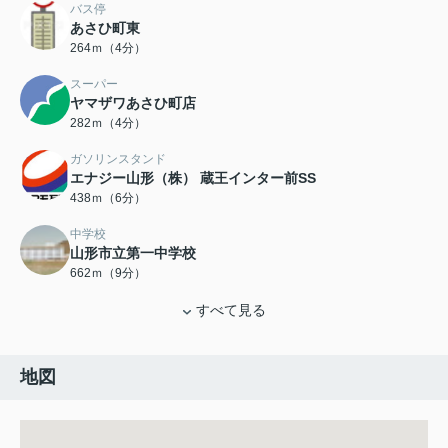
バス停
あさひ町東
264ｍ（4分）
スーパー
ヤマザワあさひ町店
282ｍ（4分）
ガソリンスタンド
エナジー山形（株） 蔵王インター前SS
438ｍ（6分）
中学校
山形市立第一中学校
662ｍ（9分）
すべて見る
地図