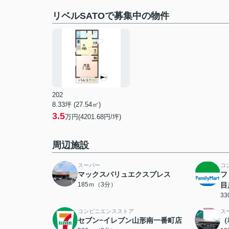
リベルSATOで募集中の物件
202
8.33坪 (27.54㎡)
3.5
万円(4201.68円/坪)
周辺施設
スーパー
コ
マックスバリュエクスプレス
フ
185ｍ（3分）
目
3
コンビニエンスストア
ス
セブン−イレブン山形南一番町店
（