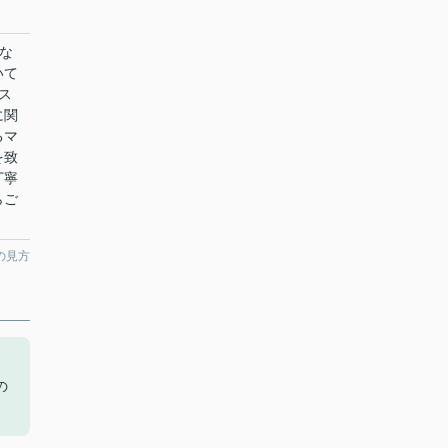
な
いて
ス
に関
るマ
を致
丁寧
らご
の見方
き
の