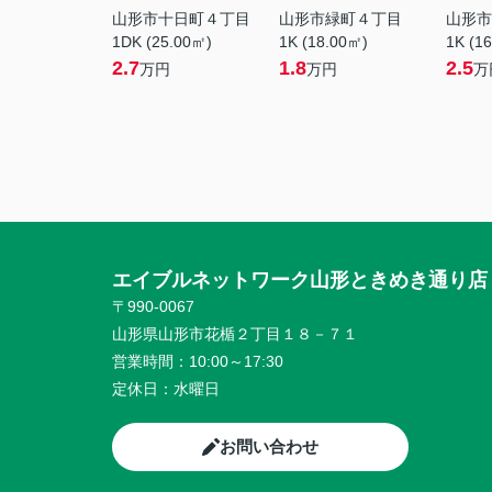
山形市十日町４丁目
山形市緑町４丁目
山形市
1DK (25.00㎡)
1K (18.00㎡)
1K (1
2.7
1.8
2.5
万円
万円
万
エイブルネットワーク山形ときめき通り店
〒990-0067
山形県山形市花楯２丁目１８－７１
営業時間：
10:00～17:30
定休日：
水曜日
お問い合わせ