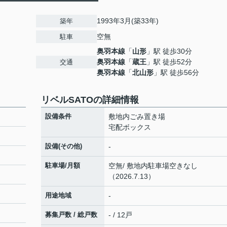
1993年3月(築33年)
築年
空無
駐車
奥羽本線
「
山形
」駅 徒歩30分
奥羽本線
「
蔵王
」駅 徒歩52分
交通
奥羽本線
「
北山形
」駅 徒歩56分
リベルSATOの詳細情報
設備条件
敷地内ごみ置き場
宅配ボックス
設備(その他)
-
駐車場/月額
空無/ 敷地内駐車場空きなし
（2026.7.13）
用途地域
-
募集戸数 / 総戸数
- / 12戸