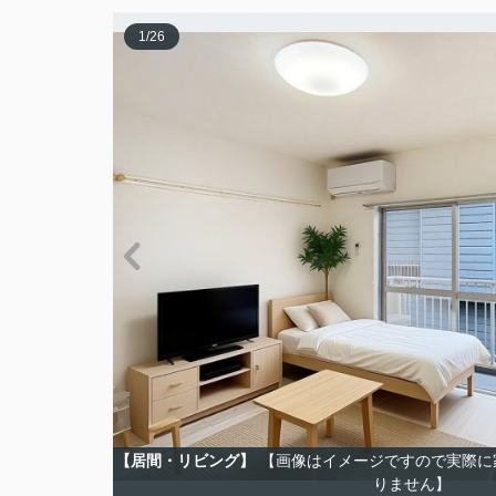
1
/
26
【居間・リビング】
【画像はイメージですので実際に
りません】