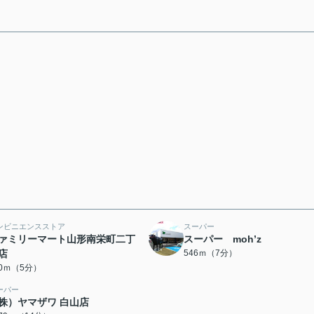
ンビニエンスストア
スーパー
ァミリーマート山形南栄町二丁
スーパー moh’z
店
546ｍ（7分）
30ｍ（5分）
ーパー
株）ヤマザワ 白山店