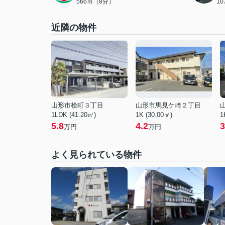
566ｍ（8分）
1
近隣の物件
山形市桧町３丁目
山形市馬見ケ崎２丁目
1LDK (41.20㎡)
1K (30.00㎡)
1
5.8
4.2
3
万円
万円
よく見られている物件