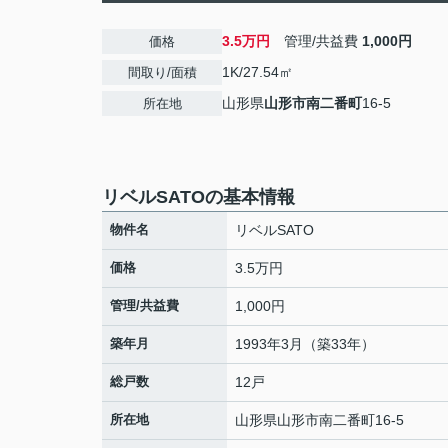
3.5万円
管理/共益費
1,000円
価格
1K/27.54㎡
間取り/面積
山形県
山形市
南二番町
16-5
所在地
リベルSATOの基本情報
物件名
リベルSATO
価格
3.5万円
管理/共益費
1,000円
築年月
1993年3月（築33年）
総戸数
12戸
所在地
山形県
山形市
南二番町
16-5