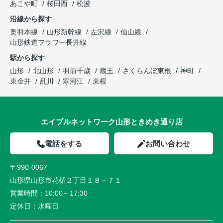
あこや町
桜田西
松波
沿線から探す
奥羽本線
山形新幹線
左沢線
仙山線
山形鉄道フラワー長井線
駅から探す
山形
北山形
羽前千歳
蔵王
さくらんぼ東根
神町
東金井
乱川
寒河江
東根
エイブルネットワーク山形ときめき通り店
電話をする
お問い合わせ
〒990-0067
山形県山形市花楯２丁目１８－７１
営業時間：
10:00～17:30
定休日：
水曜日