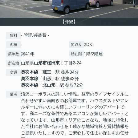
【外観】
- 管理/共益費 -
賃料
-
2DK
面積
間取り
築41年
1階/2階建
築年数
所在階
山形県
山形市
桜田東
１丁目2-24
所在地
奥羽本線
「
蔵王
」駅 徒歩34分
交通
奥羽本線
「
山形
」駅 徒歩43分
奥羽本線
「
北山形
」駅 徒歩72分
沼沢コーポラスの詳しい情報。昼型のライフサイクルに
備考
合わせやすい南向きのお部屋です。ハウスダストやアレ
ルギーに弱い方にも嬉しいフローリングのアパートで
す。高ニーズな条件であるエアコンが嬉しいアパートと
なっています。山形市エリアのことなら、地域に特化し
た当社にお問い合わせを！確かな地域情報と賃貸情報を
ご提供いたしますので、ご安心して住まい探しをお任せ