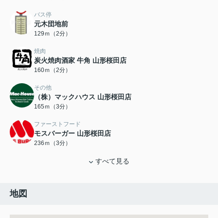
バス停
元木団地前
129ｍ（2分）
焼肉
炭火焼肉酒家 牛角 山形桜田店
160ｍ（2分）
その他
（株）マックハウス 山形桜田店
165ｍ（3分）
ファーストフード
モスバーガー 山形桜田店
236ｍ（3分）
すべて見る
地図