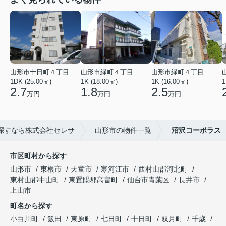
山形市十日町４丁目
山形市緑町４丁目
山形市緑町４丁目
1DK (25.00㎡)
1K (18.00㎡)
1K (16.00㎡)
1
2.7
1.8
2.5
万円
万円
万円
探すなら株式会社セレサ
山形市の物件一覧
沼沢コーポラス
市区町村から探す
山形市
東根市
天童市
寒河江市
西村山郡河北町
東村山郡中山町
東置賜郡高畠町
仙台市青葉区
長井市
上山市
町名から探す
小白川町
飯田
東原町
七日町
十日町
双月町
千歳