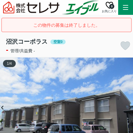
0
お気に入り
この物件の募集は終了しました。
沼沢コーポラス
空室0
-
管理/共益費 -
1
/
4