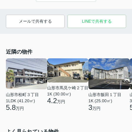
メールで共有する
LINEで共有する
近隣の物件
山形市馬見ケ崎２丁目
1K (30.00㎡)
山形市桧町３丁目
山形市飯田１丁目
4.2
1LDK (41.20㎡)
1K (25.00㎡)
3
万円
5.8
3
万円
万円
よく見られている物件